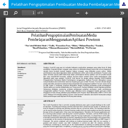
Pelatihan Pengoptimalan Pembuatan Media Pembelajaran Menggunakan Aplikasi Powtoon