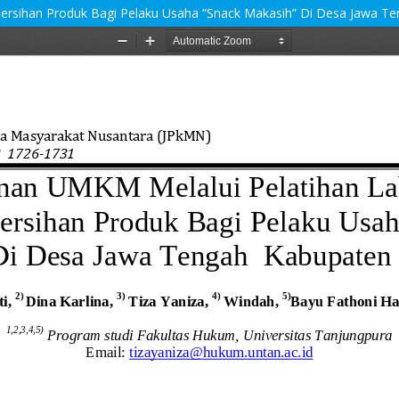
rsihan Produk Bagi Pelaku Usaha “Snack Makasih” Di Desa Jawa T