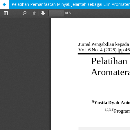
Pelatihan Pemanfaatan Minyak Jelantah sebagai Lilin Aromate