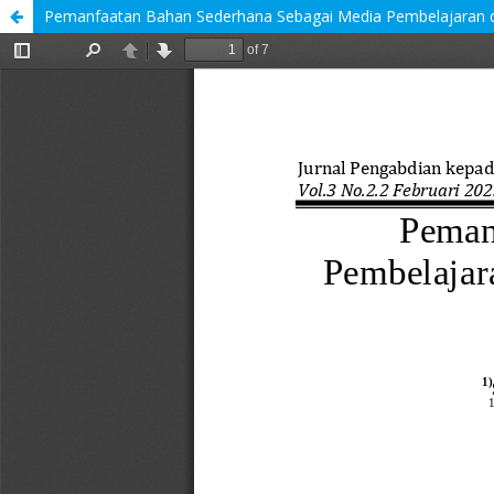
Pemanfaatan Bahan Sederhana Sebagai Media Pembelajaran di