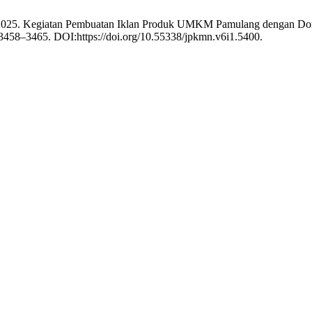
h, I. 2025. Kegiatan Pembuatan Iklan Produk UMKM Pamulang dengan D
, 3458–3465. DOI:https://doi.org/10.55338/jpkmn.v6i1.5400.