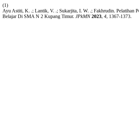
(1)
Ayu Astiti, K. .; Lantik, V. .; Sukarjita, I. W. .; Fakhrudin. Pela
Belajar Di SMA N 2 Kupang Timur.
JPkMN
2023
,
4
, 1367-1373.