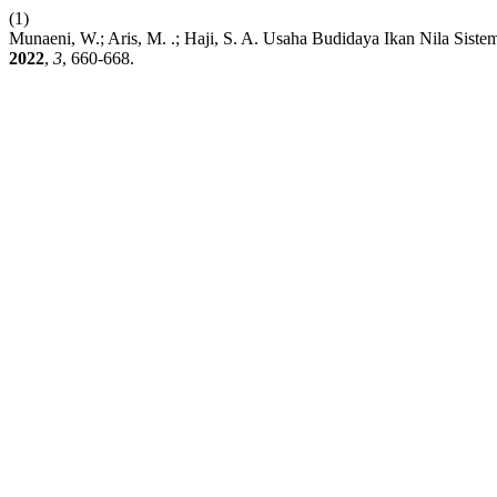
(1)
Munaeni, W.; Aris, M. .; Haji, S. A. Usaha Budidaya Ikan Nila Sist
2022
,
3
, 660-668.