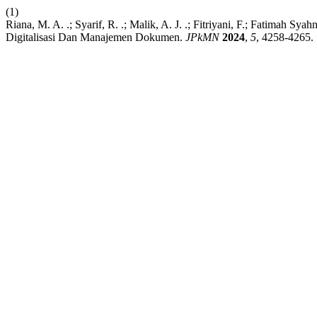
(1)
Riana, M. A. .; Syarif, R. .; Malik, A. J. .; Fitriyani, F.; Fatimah Sya
Digitalisasi Dan Manajemen Dokumen.
JPkMN
2024
,
5
, 4258-4265.