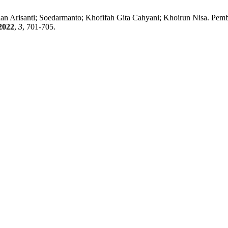
Dian Arisanti; Soedarmanto; Khofifah Gita Cahyani; Khoirun Nisa. 
2022
,
3
, 701-705.