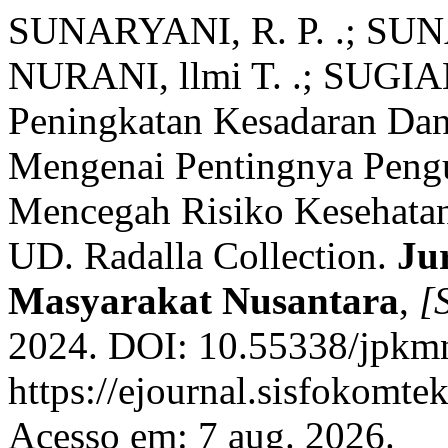
SUNARYANI, R. P. .; SUNA
NURANI, llmi T. .; SUGIA
Peningkatan Kesadaran Da
Mengenai Pentingnya Pen
Mencegah Risiko Kesehatan
UD. Radalla Collection.
Ju
Masyarakat Nusantara
,
[S
2024. DOI: 10.55338/jpkmn
https://ejournal.sisfokomte
Acesso em: 7 aug. 2026.