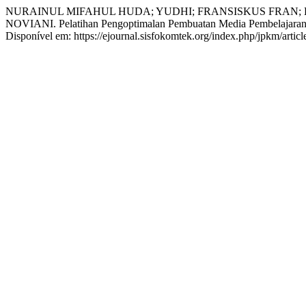
NURAINUL MIFAHUL HUDA; YUDHI; FRANSISKUS FRAN; 
NOVIANI. Pelatihan Pengoptimalan Pembuatan Media Pembelajara
Disponível em: https://ejournal.sisfokomtek.org/index.php/jpkm/artic