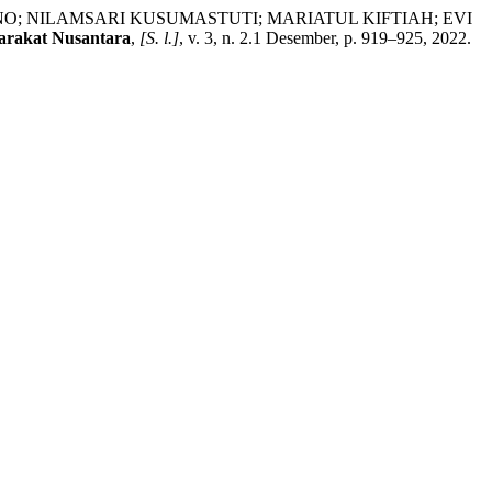
O; NILAMSARI KUSUMASTUTI; MARIATUL KIFTIAH; EVI
arakat Nusantara
,
[S. l.]
, v. 3, n. 2.1 Desember, p. 919–925, 2022.