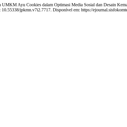
n UMKM Ayu Cookies dalam Optimasi Media Sosial dan Desain Kem
I: 10.55338/jpkmn.v7i2.7717. Disponível em: https://ejournal.sisfokom