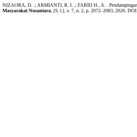
NIZAORA, D. .; ARMIANTI, R. I. .; FARID H., A. . Pendampinga
Masyarakat Nusantara
,
[S. l.]
, v. 7, n. 2, p. 2072–2083, 2026. DO