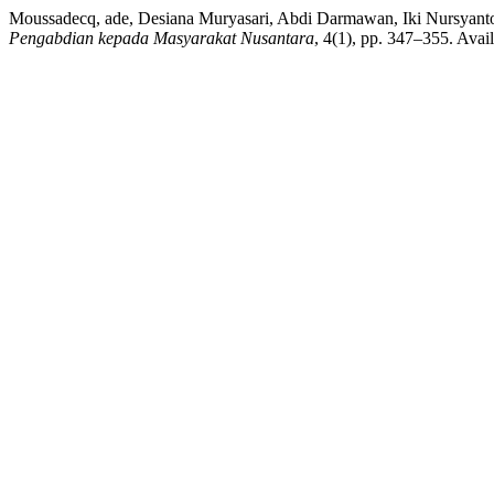
Moussadecq, ade, Desiana Muryasari, Abdi Darmawan, Iki Nursyanto
Pengabdian kepada Masyarakat Nusantara
, 4(1), pp. 347–355. Avai