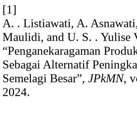
[1]
A. . Listiawati, A. Asnawa
Maulidi, and U. S. . Yulise 
“Penganekaragaman Produk
Sebagai Alternatif Peningk
Semelagi Besar”,
JPkMN
, 
2024.