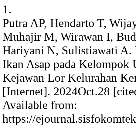
1.
Putra AP, Hendarto T, Wija
Muhajir M, Wirawan I, Bud
Hariyani N, Sulistiawati A
Ikan Asap pada Kelompok U
Kejawan Lor Kelurahan Ke
[Internet]. 2024Oct.28 [ci
Available from:
https://ejournal.sisfokomte