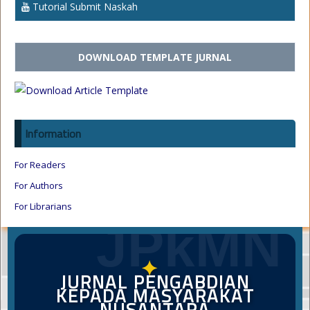
Tutorial Submit Naskah
DOWNLOAD TEMPLATE JURNAL
Information
For Readers
For Authors
For Librarians
JPkMN
✦
JURNAL PENGABDIAN
KEPADA MASYARAKAT
NUSANTARA