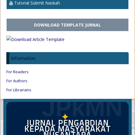
Tutorial Submit Naskah
DOWNLOAD TEMPLATE JURNAL
Information
For Readers
For Authors
For Librarians
JPkMN
✦
JURNAL PENGABDIAN
KEPADA MASYARAKAT
NUSANTARA