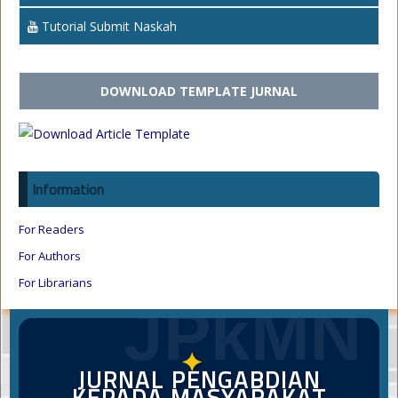
Tutorial Submit Naskah
DOWNLOAD TEMPLATE JURNAL
Information
For Readers
For Authors
For Librarians
JPkMN
✦
JURNAL PENGABDIAN
KEPADA MASYARAKAT