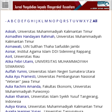
-
A
B
C
D
E
F
G
H
I
J
K
L
M
N
O
P
Q
R
S
T
U
V
W
X
Y
Z
All
Askiah
, Universitas Muhammadiyah Kalimantan Timur
Asmadhini Handayani Rahmah
, Universitas Muhammadiyah
Kalimantan Timur
Asmawati
, UIN Sulthan Thaha Saifuddin Jambi
Asniar
, Institut Agama Islam DDI Sidenreng Rappang
Asril
, Universitas Riau
Atika Febri Utami
, UNIVERSITAS MUHAMMADIYAH
SEMARANG
Auffah Yumni
, Universitas Islam Negeri Sumatera Utara
Aulia Ayu Pramesti
, Universitas Pembangunan Nasional
"Veteran" Jawa Timur
Aulia Rachmi Amanda
, Fakultas Ekonomi, Universitas
Muhammadiyah Purworejo
Aulian Khairani
, Universitas Islam Syekh Yusuf Tangerang,
Indonesia
Auliya Kirana
, Universitas Muhammadiyah Kalimantan Timur
Aurelia Jeaniper Yunas
, Universitas Tanjungpura