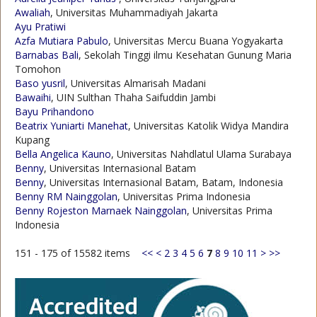
Awaliah
, Universitas Muhammadiyah Jakarta
Ayu Pratiwi
Azfa Mutiara Pabulo
, Universitas Mercu Buana Yogyakarta
Barnabas Bali
, Sekolah Tinggi ilmu Kesehatan Gunung Maria
Tomohon
Baso yusril
, Universitas Almarisah Madani
Bawaihi
, UIN Sulthan Thaha Saifuddin Jambi
Bayu Prihandono
Beatrix Yuniarti Manehat
, Universitas Katolik Widya Mandira
Kupang
Bella Angelica Kauno
, Universitas Nahdlatul Ulama Surabaya
Benny
, Universitas Internasional Batam
Benny
, Universitas Internasional Batam, Batam, Indonesia
Benny RM Nainggolan
, Universitas Prima Indonesia
Benny Rojeston Marnaek Nainggolan
, Universitas Prima
Indonesia
151 - 175 of 15582 items
<<
<
2
3
4
5
6
7
8
9
10
11
>
>>