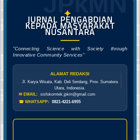
JPkMN
✦
JURNAL PENGABDIAN
KEPADA MASYARAKAT
NUSANTARA
"Connecting Science with Society through
Innovative Community Services"
ALAMAT REDAKSI
Jl. Karya Wisata, Kab. Deli Serdang, Prov. Sumatera
Utara, Indonesia.
✉ EMAIL:
sisfokomtek.jpkm@gmail.com
☎ WHATSAPP:
0821-4221-6955