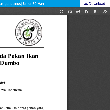
s gariepinus) Umur 30 Hari
Download