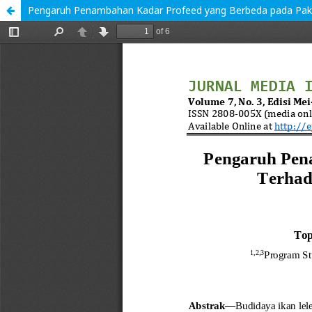
Pengaruh Penambahan Kadar Profeed yang Berbeda pada Pakan