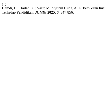
(1)
Hamdi, H.; Hartati, Z.; Nasir, M.; Syi’bul Huda, A. A. Pemikiran Im
Terhadap Pendidikan.
JUMIN
2025
,
6
, 847-856.