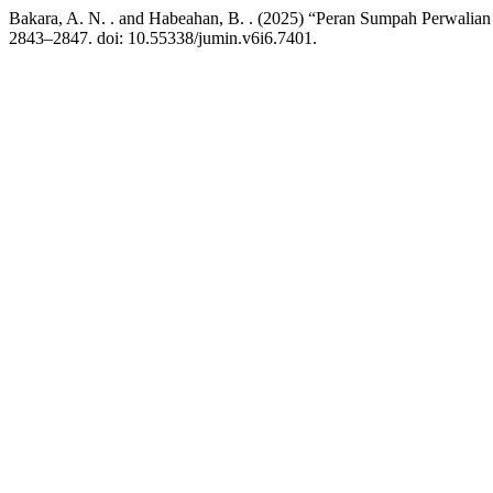
Bakara, A. N. . and Habeahan, B. . (2025) “Peran Sumpah Perwali
2843–2847. doi: 10.55338/jumin.v6i6.7401.