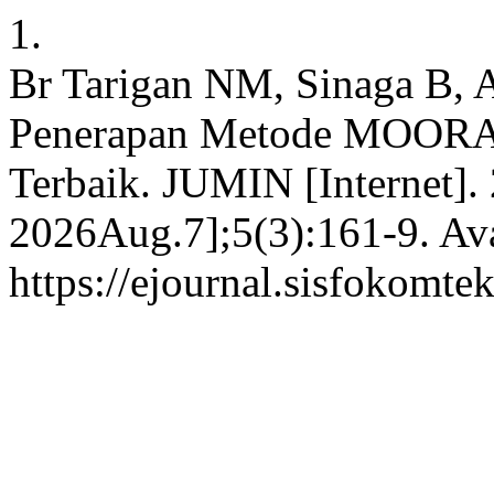
1.
Br Tarigan NM, Sinaga B, A
Penerapan Metode MOORA D
Terbaik. JUMIN [Internet].
2026Aug.7];5(3):161-9. Ava
https://ejournal.sisfokomte