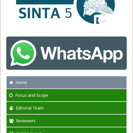
Home
Focus
and Scope
Editorial Team
Reviewers