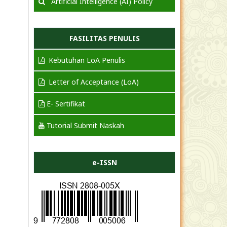
Artificial Intelligence (AI) Policy
FASILITAS PENULIS
Kebutuhan LoA Penulis
Letter of Acceptance (LoA)
E- Sertifikat
Tutorial Submit Naskah
e-ISSN