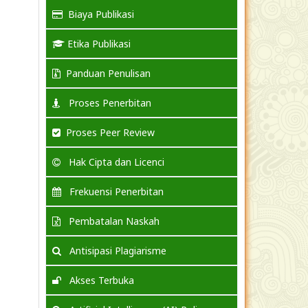
Biaya Publikasi
Etika Publikasi
Panduan Penulisan
Proses Penerbitan
Proses Peer Review
Hak Cipta dan Licenci
Frekuensi Penerbitan
Pembatalan Naskah
Antisipasi Plagiarisme
Akses Terbuka