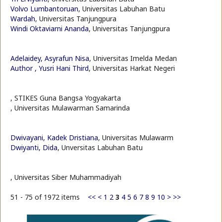
Volvo Lumbantoruan
, Universitas Labuhan Batu
Wardah
, Universitas Tanjungpura
Windi Oktaviarni Ananda
, Universitas Tanjungpura
Adelaidey, Asyrafun Nisa
, Universitas Imelda Medan
Author , Yusri Hani Third
, Universitas Harkat Negeri
, STIKES Guna Bangsa Yogyakarta
, Universitas Mulawarman Samarinda
Dwivayani, Kadek Dristiana
, Universitas Mulawarm
Dwiyanti, Dida
, Unversitas Labuhan Batu
, Universitas Siber Muhammadiyah
51 - 75 of 1972 items
<<
<
1
2
3
4
5
6
7
8
9
10
>
>>