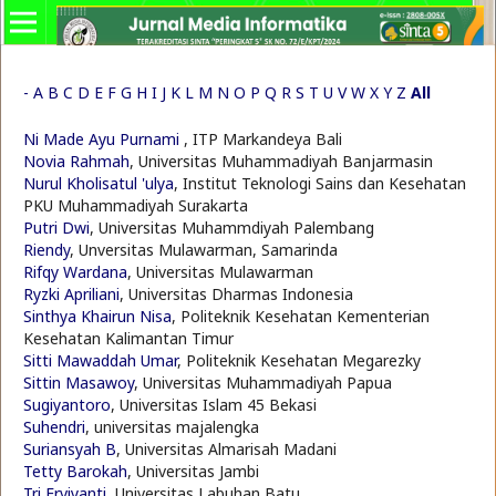
-
A
B
C
D
E
F
G
H
I
J
K
L
M
N
O
P
Q
R
S
T
U
V
W
X
Y
Z
All
Ni Made Ayu Purnami
, ITP Markandeya Bali
Novia Rahmah
, Universitas Muhammadiyah Banjarmasin
Nurul Kholisatul 'ulya
, Institut Teknologi Sains dan Kesehatan
PKU Muhammadiyah Surakarta
Putri Dwi
, Universitas Muhammdiyah Palembang
Riendy
, Unversitas Mulawarman, Samarinda
Rifqy Wardana
, Universitas Mulawarman
Ryzki Apriliani
, Universitas Dharmas Indonesia
Sinthya Khairun Nisa
, Politeknik Kesehatan Kementerian
Kesehatan Kalimantan Timur
Sitti Mawaddah Umar
, Politeknik Kesehatan Megarezky
Sittin Masawoy
, Universitas Muhammadiyah Papua
Sugiyantoro
, Universitas Islam 45 Bekasi
Suhendri
, universitas majalengka
Suriansyah B
, Universitas Almarisah Madani
Tetty Barokah
, Universitas Jambi
Tri Erviyanti
, Universitas Labuhan Batu