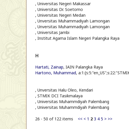
, Universitas Negeri Makassar
, Universitas Dr. Soetomo
, Universitas Negeri Medan
, Unversitas Muhammadiyah Lamongan
, Unversitas Muhammadiyah Lamongan
, Universitas Jambi
, Institut Agama Islam Negeri Palangka Raya
H
Hartati, Zainap
, IAIN Palangka Raya
Hartono, Muhammad
, a:1:{s:5:"en_US";s:22:"STMI
, Unversitas Halu Oleo, Kendari
, STMIK DCI Tasikmalaya
, Universitas Muhammdiyah Palembang
, Universitas Muhammdiyah Palembang
26 - 50 of 122 items
<<
<
1
2
3
4
5
>
>>