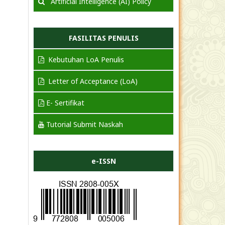
Artificial Intelligence (AI) Policy
FASILITAS PENULIS
Kebutuhan LoA Penulis
Letter of Acceptance (LoA)
E- Sertifikat
Tutorial Submit Naskah
e-ISSN