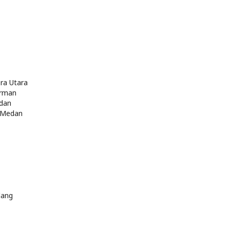
era Utara
irman
edan
a Medan
lang