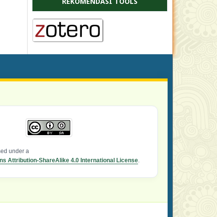
REKOMENDASI TOOLS
nsed under a
 Attribution-ShareAlike 4.0 International License
.