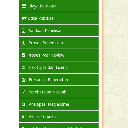
Biaya Publikasi
Etika Publikasi
Panduan Penulisan
Proses Penerbitan
Proses Peer Review
Hak Cipta dan Licenci
Frekuensi Penerbitan
Pembatalan Naskah
Antisipasi Plagiarisme
Akses Terbuka