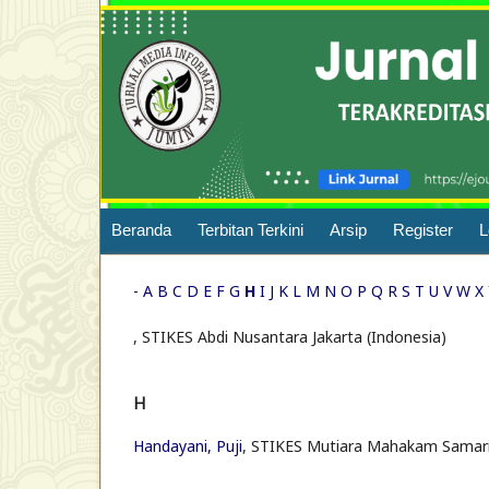
Beranda
Terbitan Terkini
Arsip
Register
L
-
A
B
C
D
E
F
G
H
I
J
K
L
M
N
O
P
Q
R
S
T
U
V
W
X
, STIKES Abdi Nusantara Jakarta (Indonesia)
H
Handayani, Puji
, STIKES Mutiara Mahakam Samar