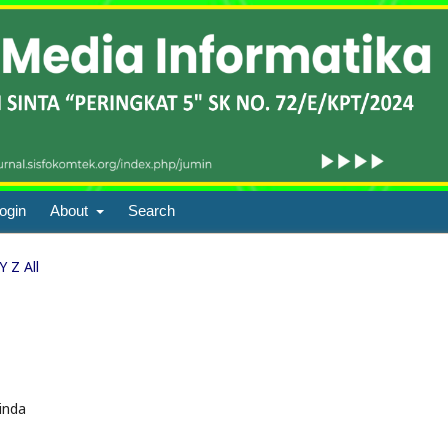
ogin
About
Search
Y
Z
All
inda