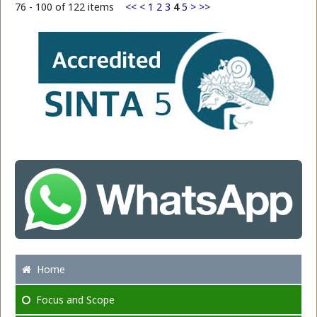
76 - 100 of 122 items
<<
<
1
2
3
4
5
>
>>
Home
Focus
and Scope