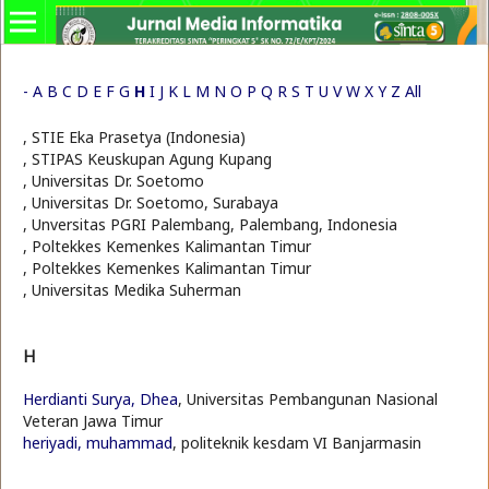
-
A
B
C
D
E
F
G
H
I
J
K
L
M
N
O
P
Q
R
S
T
U
V
W
X
Y
Z
All
, STIE Eka Prasetya (Indonesia)
, STIPAS Keuskupan Agung Kupang
, Universitas Dr. Soetomo
, Universitas Dr. Soetomo, Surabaya
, Unversitas PGRI Palembang, Palembang, Indonesia
, Poltekkes Kemenkes Kalimantan Timur
, Poltekkes Kemenkes Kalimantan Timur
, Universitas Medika Suherman
H
Herdianti Surya, Dhea
, Universitas Pembangunan Nasional
Veteran Jawa Timur
heriyadi, muhammad
, politeknik kesdam VI Banjarmasin