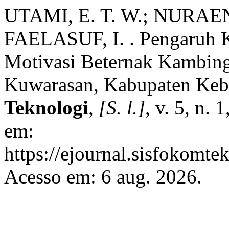
UTAMI, E. T. W.; NURAENI
FAELASUF, I. . Pengaruh Ka
Motivasi Beternak Kambin
Kuwarasan, Kabupaten Ke
Teknologi
,
[S. l.]
, v. 5, n.
em:
https://ejournal.sisfokomte
Acesso em: 6 aug. 2026.