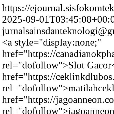
https://ejournal.sisfokomte
2025-09-01T03:45:08+00:
jurnalsainsdanteknologi@g
<a style="display:none;"
href="https://canadianokp
rel="dofollow">Slot Gacor<
href="https://ceklinkdlubo
rel="dofollow">matilahcekl
href="https://jagoanneon.c
rel="dofollow">jagoanneon