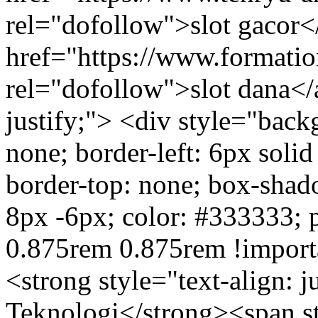
rel="dofollow">slot gacor<
href="https://www.formati
rel="dofollow">slot dana</a
justify;"> <div style="back
none; border-left: 6px solid
border-top: none; box-shado
8px -6px; color: #333333; 
0.875rem 0.875rem !importa
<strong style="text-align: j
Teknologi</strong><span sty