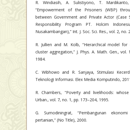
R. Windiasih, A. Sulistiyono, T. Mardikan
“Empowerment of the Prisoners (WBP) throu
between Government and Private Actor (Case S
Responsibility Program PT. Holcim Indones
Nusakambangan),” Int. J. Soc. Sci. Res., vol. 2, no.
R. Jullien and M. Kolb, “Hierarchical model for 
cluster aggregation,” J. Phys. A. Math. Gen., vol.
1984.
C. Wibhowo and R. Sanjaya, Stimulasi Kece
Teknologi Informasi. Elex Media Komputindo, 201
R. Chambers, “Poverty and livelihoods: whose r
Urban., vol. 7, no. 1, pp. 173–204, 1995.
G. Sumodiningrat, “Pembangunan ekonomi
pertanian,” (No Title), 2000.