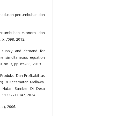
emadukan pertumbuhan dan
 pertumbuhan ekonomi dan
1, p. 7098, 2012.
o supply and demand for
The simultaneous equation
10, no. 3, pp. 65–88, 2019.
Produksi Dan Profitabilitas
us) Di Kecamatan Mallawa,
i Hutan Samber Di Desa
 pp. 11332–11347, 2024.
le), 2006.