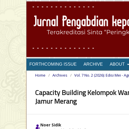
FORTHCOMING ISSUE
ARCHIVE
ABOUT
Home
/
Archives
/
Vol. 7 No. 2 (2026): Edisi Mei - A
Capacity Building Kelompok Wa
Jamur Merang
Noer Sidik