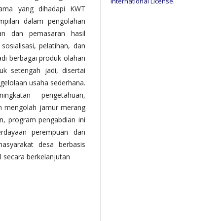
International License
.
utama yang dihadapi KWT
ampilan dalam pengolahan
san dan pemasaran hasil
osialisasi, pelatihan, dan
di berbagai produk olahan
k setengah jadi, disertai
elolaan usaha sederhana.
ingkatan pengetahuan,
am mengolah jamur merang
n, program pengabdian ini
berdayaan perempuan dan
asyarakat desa berbasis
 secara berkelanjutan