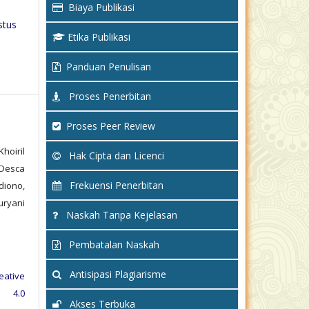
Biaya Publikasi
stus
Etika Publikasi
Panduan Penulisan
Proses Penerbitan
Proses Peer Review
hoiril
Hak Cipta dan Licenci
Desca
Frekuensi Penerbitan
iono,
ryani
Naskah Tanpa Kejelasan
Pembatalan Naskah
Antisipasi Plagiarisme
eative
e 4.0
Akses Terbuka