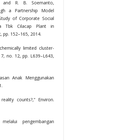
to, and R. B. Soemanto,
gh a Partnership Model
tudy of Corporate Social
ia Tbk Cilacap Plant in
 2, pp. 152–165, 2014.
chemically limited cluster-
 17, no. 12, pp. L639–L643,
rdasan Anak Menggunakan
1.
eality counts?,” Environ.
 melalui pengembangan