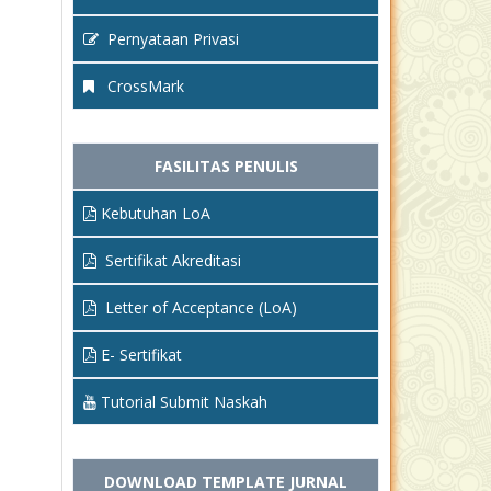
Pernyataan Privasi
CrossMark
FASILITAS PENULIS
Kebutuhan LoA
Sertifikat Akreditasi
Letter of Acceptance (LoA)
E- Sertifikat
Tutorial Submit Naskah
DOWNLOAD TEMPLATE JURNAL