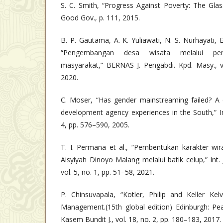
S. C. Smith, “Progress Against Poverty: The Glass 
Good Gov., p. 111, 2015.
B. P. Gautama, A. K. Yuliawati, N. S. Nurhayati, E. 
“Pengembangan desa wisata melalui pen
masyarakat,” BERNAS J. Pengabdi. Kpd. Masy., vo
2020.
C. Moser, “Has gender mainstreaming failed? A
development agency experiences in the South,” Int.
4, pp. 576–590, 2005.
T. I. Permana et al., “Pembentukan karakter wi
Aisyiyah Dinoyo Malang melalui batik celup,” Int.
vol. 5, no. 1, pp. 51–58, 2021.
P. Chinsuvapala, “Kotler, Philip and Keller Kel
Management.(15th global edition) Edinburgh: Pea
Kasem Bundit J., vol. 18, no. 2, pp. 180–183, 2017.