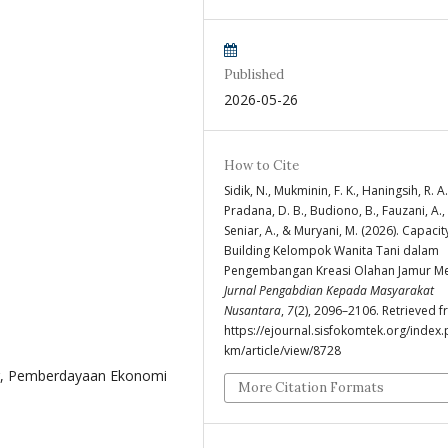
Published
2026-05-26
How to Cite
Sidik, N., Mukminin, F. K., Haningsih, R. A.
Pradana, D. B., Budiono, B., Fauzani, A.,
Seniar, A., & Muryani, M. (2026). Capacit
Building Kelompok Wanita Tani dalam
Pengembangan Kreasi Olahan Jamur Me
Jurnal Pengabdian Kepada Masyarakat
Nusantara
,
7
(2), 2096–2106. Retrieved 
https://ejournal.sisfokomtek.org/index.
km/article/view/8728
g, Pemberdayaan Ekonomi
More Citation Formats