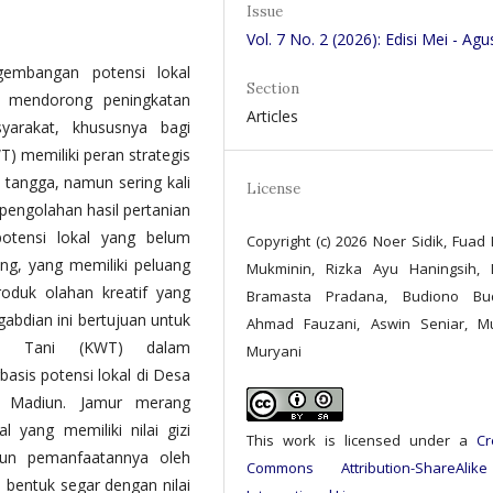
Issue
Vol. 7 No. 2 (2026): Edisi Mei - Agu
embangan potensi lokal
Section
m mendorong peningkatan
Articles
yarakat, khususnya bagi
 memiliki peran strategis
tangga, namun sering kali
License
engolahan hasil pertanian
potensi lokal yang belum
Copyright (c) 2026 Noer Sidik, Fuad K
ng, yang memiliki peluang
Mukminin, Rizka Ayu Haningsih, 
oduk olahan kreatif yang
Bramasta Pradana, Budiono Bud
gabdian ini bertujuan untuk
Ahmad Fauzani, Aswin Seniar, Mu
ita Tani (KWT) dalam
Muryani
sis potensi lokal di Desa
 Madiun. Jamur merang
 yang memiliki nilai gizi
This work is licensed under a
Cr
mun pemanfaatannya oleh
Commons Attribution-ShareAlik
bentuk segar dengan nilai