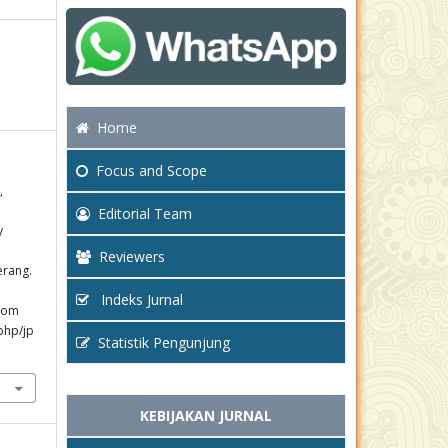
Home
Focus
and Scope
,
Editorial Team
y
Reviewers
rang.
Indeks Jurnal
from
php/jp
Statistik Pengunjung
KEBIJAKAN JURNAL