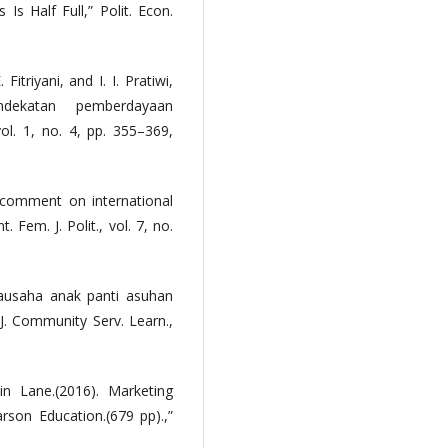
Is Half Full,” Polit. Econ.
Fitriyani, and I. I. Pratiwi,
dekatan pemberdayaan
l. 1, no. 4, pp. 355–369,
 comment on international
 Fem. J. Polit., vol. 7, no.
rausaha anak panti asuhan
 J. Community Serv. Learn.,
vin Lane.(2016). Marketing
rson Education.(679 pp).,”