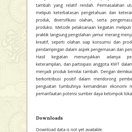
tambah yang relatif rendah. Permasalahan 
meliputi keterbatasan pengetahuan dan keter
produk, diversifikasi olahan, serta pengema
produksi. Metode pelaksanaan kegiatan meliputi s
praktik langsung pengolahan jamur merang menja
kreatif, seperti olahan siap konsumsi dan produ
pendampingan dalam aspek pengemasan dan peng
Hasil kegiatan menunjukkan adanya pen
keterampilan, dan partisipasi anggota KWT dal
menjadi produk bernilai tambah. Dengan demikia
berkontribusi positif dalam mendorong pem
penguatan tumbuhnya kemandirian ekonomi m
pemanfaatan potensi sumber daya kelompok lokal
Downloads
Download data is not yet available.