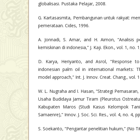
globalisasi. Pustaka Pelajar, 2008.
G. Kartasasmita, Pembangunan untuk rakyat: m
pemerataan. Cides, 1996.
A. Jonnadi, S. Amar, and H. Aimon, “Analisis
kemiskinan di indonesia,” J. Kaji. Ekon., vol. 1, no. 
D. Karya, Heriyanto, and Asrol, “Response t
indonesian palm oil in international markets: 
model approach,” Int. J. Innov. Creat. Chang., vol. 
W. L. Nugraha and I. Hasan, “Strategi Pemasaran, 
Usaha Budidaya Jamur Tiram (Pleurotus Ostreat
Kabupaten Maros (Studi Kasus Kelompok Tan
Samaenre),” Innov. J. Soc. Sci. Res., vol. 4, no. 4,
S. Soekanto, “Pengantar penelitian hukum,” (No Tit