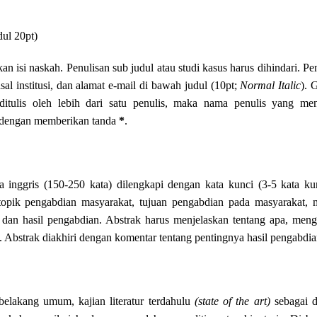
ul 20pt)
n isi naskah. Penulisan sub judul atau studi kasus harus dihindari. Pe
al institusi, dan alamat e-mail di bawah judul (10pt;
Normal Italic
). 
 ditulis oleh lebih dari satu penulis, maka nama penulis yang men
as dengan memberikan tanda
*
.
a inggris (150-250 kata) dilengkapi dengan kata kunci (3-5 kata kun
 topik pengabdian masyarakat, tujuan pengabdian pada masyarakat, m
an hasil pengabdian. Abstrak harus menjelaskan tentang apa, meng
Abstrak diakhiri dengan komentar tentang pentingnya hasil pengabdia
 belakang umum, kajian literatur terdahulu
(state of the art)
sebagai d