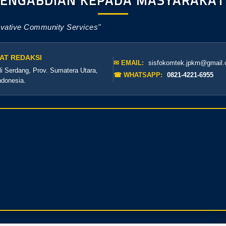
PENGABDIAN KEPADA MASYARAKA
ovative Community Services"
AT REDAKSI
✉ EMAIL:
sisfokomtek.jpkm@gmail
li Serdang, Prov. Sumatera Utara,
☎ WHATSAPP:
0821-4221-6955
ndonesia.