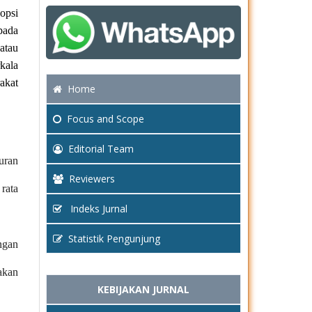
dopsi
pada
 atau
kala
akat
Home
Focus
and Scope
Editorial Team
uran
Reviewers
rata
Indeks Jurnal
Statistik Pengunjung
engan
akan
KEBIJAKAN JURNAL