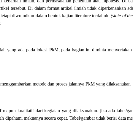
an kebaruan ilmiah, dan permasalahan penelitian atau hipotesis. Di ba
rtikel tersebut. Di dalam format artikel ilmiah tidak diperkenankan a
 tetapi diwujudkan dalam bentuk kajian literature terdahulu
(state of the
.
ah yang ada pada lokasi PkM, pada bagian ini diminta menyertakan 
a menggambarkan metode dan proses jalannya PkM yang dilaksanakan
f mapun kualitatif dari kegiatan yang dilaksanakan. jika ada tabel/ga
ah dipahami maknanya secara cepat. Tabel/gambar tidak berisi data me