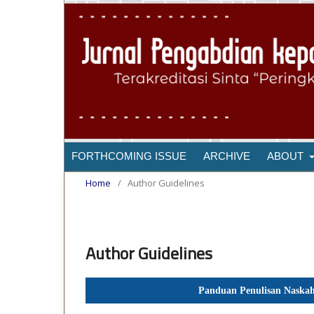
FORTHCOMING ISSUE
ARCHIVE
ABOUT
Home
/
Author Guidelines
Author Guidelines
Panduan Penulisan Naskah