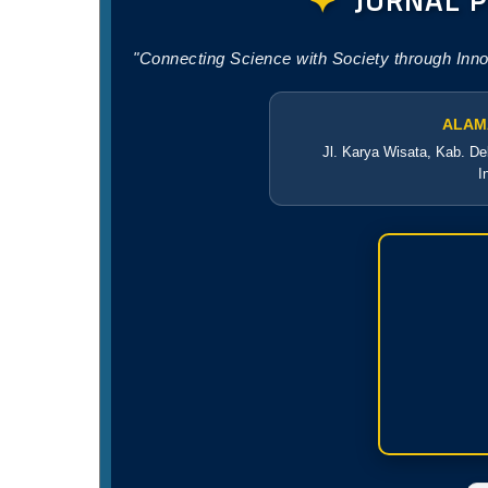
✦
JURNAL 
"Connecting Science with Society through Inn
ALAM
Jl. Karya Wisata, Kab. De
I