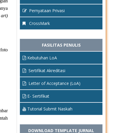
gian
danya
Pernyataan Privasi
 art)
CrossMark
FASILITAS PENULIS
foto
Kebutuhan LoA
Sertifikat Akreditasi
Letter of Acceptance (LoA)
E- Sertifikat
Tutorial Submit Naskah
mbar
ntah
DOWNLOAD TEMPLATE JURNAL