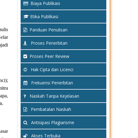
Biaya Publikasi
Etika Publikasi
Panduan Penulisan
nulis
Gelar
Proses Penerbitan
jadi
Proses Peer Review
Hak Cipta dan Licenci
ci);
Frekuensi Penerbitan
itra
Naskah Tanpa Kejelasan
apa,
n.
Pembatalan Naskah
Antisipasi Plagiarisme
asar
Akses Terbuka