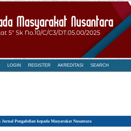
LOGIN
REGISTER
AKREDITASI
SEARCH
 Jurnal Pengabdian kepada Masyarakat Nusantara