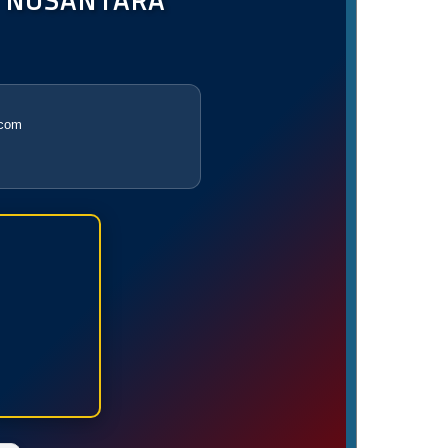
T NUSANTARA
.com