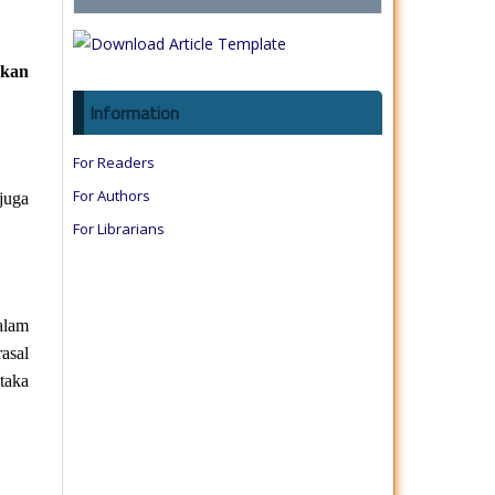
kan
Information
For Readers
For Authors
juga
For Librarians
alam
asal
taka