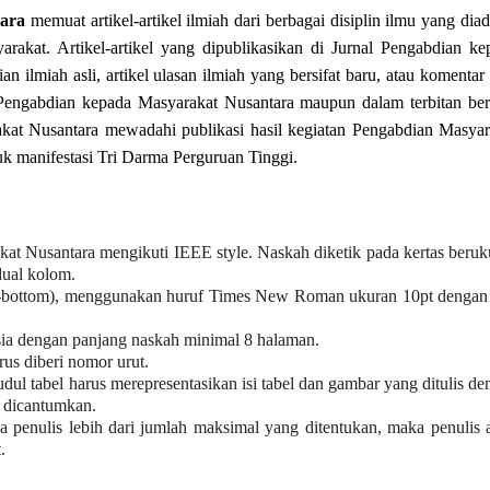
ara
memuat artikel-artikel ilmiah dari berbagai disiplin ilmu yang dia
rakat. Artikel-artikel yang dipublikasikan di Jurnal Pengabdian ke
n ilmiah asli, artikel ulasan ilmiah yang bersifat baru, atau komentar
l Pengabdian kepada Masyarakat Nusantara maupun dalam terbitan ber
akat Nusantara mewadahi publikasi hasil kegiatan Pengabdian Masyar
k manifestasi Tri Darma Perguruan Tinggi.
at Nusantara mengikuti IEEE style. Naskah diketik pada kertas beruk
dual kolom.
-bottom), menggunakan huruf Times New Roman ukuran 10pt dengan 
ia dengan panjang naskah minimal 8 halaman.
us diberi nomor urut.
udul tabel harus merepresentasikan isi tabel dan gambar yang ditulis d
 dicantumkan.
 penulis lebih dari jumlah maksimal yang ditentukan, maka penulis 
.