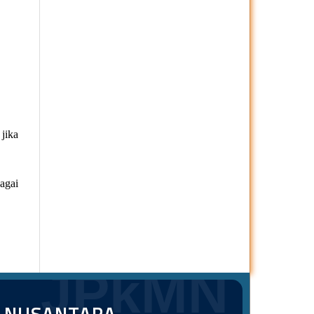
jika
agai
JPkMN