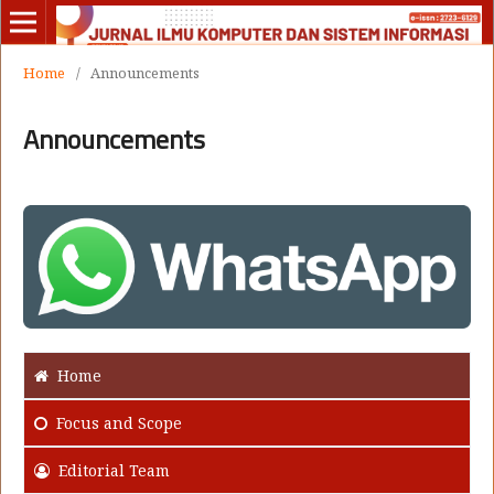
Home
/
Announcements
Announcements
Home
Focus
and Scope
Editorial Team