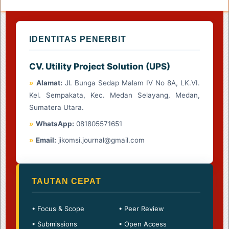
IDENTITAS PENERBIT
CV. Utility Project Solution (UPS)
»
Alamat:
Jl. Bunga Sedap Malam IV No 8A, LK.VI.
Kel. Sempakata, Kec. Medan Selayang, Medan,
Sumatera Utara.
»
WhatsApp:
081805571651
»
Email:
jikomsi.journal@gmail.com
TAUTAN CEPAT
• Focus & Scope
• Peer Review
• Submissions
• Open Access