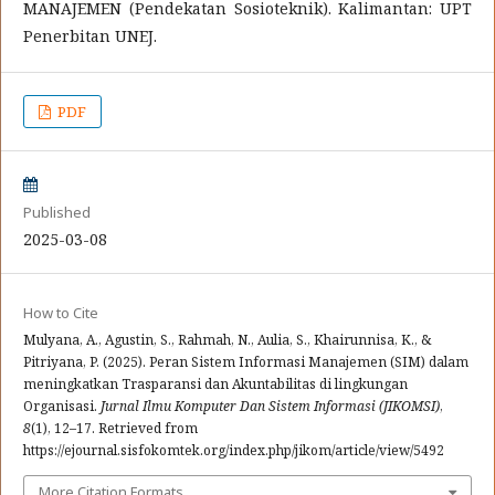
MANAJEMEN (Pendekatan Sosioteknik). Kalimantan: UPT
Penerbitan UNEJ.
PDF
Published
2025-03-08
How to Cite
Mulyana, A., Agustin, S., Rahmah, N., Aulia, S., Khairunnisa, K., &
Pitriyana, P. (2025). Peran Sistem Informasi Manajemen (SIM) dalam
meningkatkan Trasparansi dan Akuntabilitas di lingkungan
Organisasi.
Jurnal Ilmu Komputer Dan Sistem Informasi (JIKOMSI)
,
8
(1), 12–17. Retrieved from
https://ejournal.sisfokomtek.org/index.php/jikom/article/view/5492
More Citation Formats