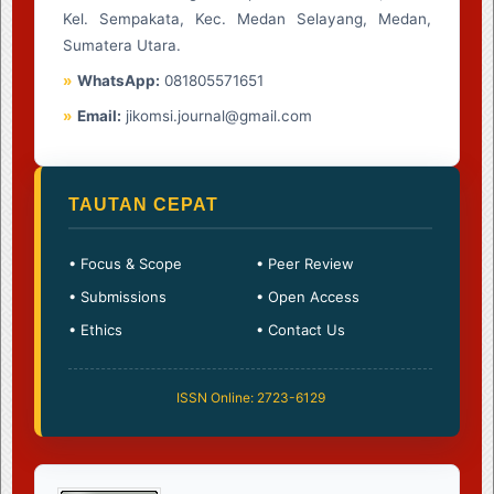
Kel. Sempakata, Kec. Medan Selayang, Medan,
Sumatera Utara.
»
WhatsApp:
081805571651
»
Email:
jikomsi.journal@gmail.com
TAUTAN CEPAT
• Focus & Scope
• Peer Review
• Submissions
• Open Access
• Ethics
• Contact Us
ISSN Online: 2723-6129