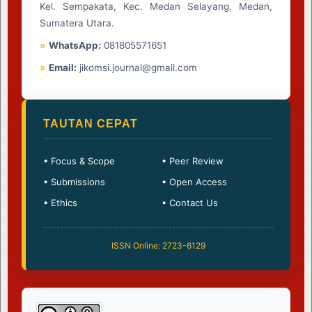
Kel. Sempakata, Kec. Medan Selayang, Medan,
Sumatera Utara.
»
WhatsApp:
081805571651
»
Email:
jikomsi.journal@gmail.com
TAUTAN CEPAT
• Focus & Scope
• Peer Review
• Submissions
• Open Access
• Ethics
• Contact Us
ISSN Online: 2723-6129