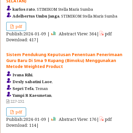
SELATAN)
karlos rato
, STIMIKOM Stella Maris Sumba
Adelbertus Umbu Janga
, STIMIKOM Stella Maris Sumba
pdf
Publish:2024-01-09 |
Abstract View: 364|
pdf
Download: 417|
Sistem Pendukung Keputusan Penentuan Penerimaan
Guru Baru Di Sma 9 Kupang (Bimoku) Menggunakan
Metode Weighted Product
Ivana Rihi
,
Desly sabatini Laoe
,
Sepri Tefa
, Teman
Yampi R Kaesmetan
,
227-232
pdf
Publish:2024-01-09 |
Abstract View: 176|
pdf
Download: 114|