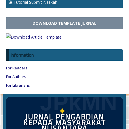
Tutorial Submit Naskah
DOWNLOAD TEMPLATE JURNAL
Information
For Readers
For Authors
For Librarians
JPkMN
✦
JURNAL PENGABDIAN
KEPADA MASYARAKAT
NUSANTARA