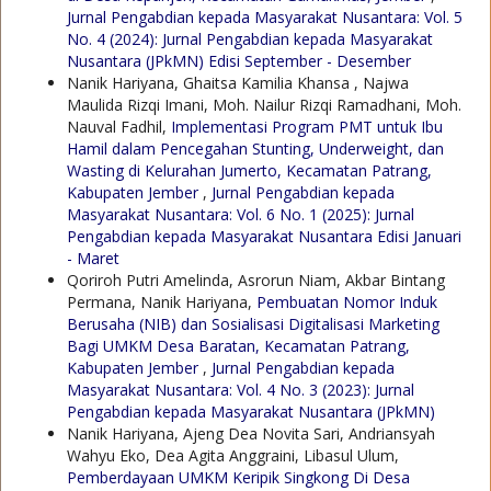
Jurnal Pengabdian kepada Masyarakat Nusantara: Vol. 5
No. 4 (2024): Jurnal Pengabdian kepada Masyarakat
Nusantara (JPkMN) Edisi September - Desember
Nanik Hariyana, Ghaitsa Kamilia Khansa , Najwa
Maulida Rizqi Imani, Moh. Nailur Rizqi Ramadhani, Moh.
Nauval Fadhil,
Implementasi Program PMT untuk Ibu
Hamil dalam Pencegahan Stunting, Underweight, dan
Wasting di Kelurahan Jumerto, Kecamatan Patrang,
Kabupaten Jember
,
Jurnal Pengabdian kepada
Masyarakat Nusantara: Vol. 6 No. 1 (2025): Jurnal
Pengabdian kepada Masyarakat Nusantara Edisi Januari
- Maret
Qoriroh Putri Amelinda, Asrorun Niam, Akbar Bintang
Permana, Nanik Hariyana,
Pembuatan Nomor Induk
Berusaha (NIB) dan Sosialisasi Digitalisasi Marketing
Bagi UMKM Desa Baratan, Kecamatan Patrang,
Kabupaten Jember
,
Jurnal Pengabdian kepada
Masyarakat Nusantara: Vol. 4 No. 3 (2023): Jurnal
Pengabdian kepada Masyarakat Nusantara (JPkMN)
Nanik Hariyana, Ajeng Dea Novita Sari, Andriansyah
Wahyu Eko, Dea Agita Anggraini, Libasul Ulum,
Pemberdayaan UMKM Keripik Singkong Di Desa