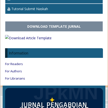
Tutorial Submit Naskah
DOWNLOAD TEMPLATE JURNAL
Information
For Readers
For Authors
For Librarians
JPkMN
✦
JURNAL PENGABDIAN