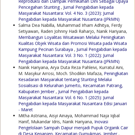
Reproduksi dan Dampak Pernikahan Dini Sebagai Upaya
Pencegahan Stunting
,
Jurnal Pengabdian kepada
Masyarakat Nusantara: Vol. 4 No. 3 (2023): Jurnal
Pengabdian kepada Masyarakat Nusantara (JPkMN)
Salma Dea Nabilla, Muhammad Irham Adhitya, Ferdy
Setiyawan, Raden Johnny Hadi Raharjo, Nanik Hariyana,
Membangun Loyalitas Wisatawan Melalui Peningkatan
Kualitas Objek Wisata dan Promosi Wisata pada Wisata
Kampung Pecinan Surabaya
,
Jurnal Pengabdian kepada
Masyarakat Nusantara: Vol. 3 No. 1 (2022): Jurnal
Pengabdian kepada Masyarakat Nusantara (JPkMN)
Nanik Hariyana, Arya Duta Reza Pahleivi, Kurratul Aini,
M. Masykur Arrosi, Moch. Shodikin Mafaza,
Peningkatan
Kesadaran Masyarakat tentang Stunting Melalui
Sosialisasi di Kelurahan Jumerto, Kecamatan Patrang,
Kabupaten Jember
,
Jurnal Pengabdian kepada
Masyarakat Nusantara: Vol. 6 No. 1 (2025): Jurnal
Pengabdian kepada Masyarakat Nusantara Edisi Januari
- Maret
Mitha Astriana, Aisyi Ainaya, Mohammad Naja Iqbal
Hanif, Mukandar Idris, Nanik Hariyana,
Inovasi
Pengelolaan Sampah Dapur menjadi Pupuk Organik Cair
di Desa Kepanjen, Kecamatan Gumukmas, Jember
,