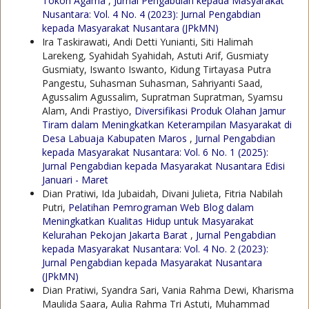
Tokoh Agama
,
Jurnal Pengabdian kepada Masyarakat
Nusantara: Vol. 4 No. 4 (2023): Jurnal Pengabdian
kepada Masyarakat Nusantara (JPkMN)
Ira Taskirawati, Andi Detti Yunianti, Siti Halimah
Larekeng, Syahidah Syahidah, Astuti Arif, Gusmiaty
Gusmiaty, Iswanto Iswanto, Kidung Tirtayasa Putra
Pangestu, Suhasman Suhasman, Sahriyanti Saad,
Agussalim Agussalim, Supratman Supratman, Syamsu
Alam, Andi Prastiyo,
Diversifikasi Produk Olahan Jamur
Tiram dalam Meningkatkan Keterampilan Masyarakat di
Desa Labuaja Kabupaten Maros
,
Jurnal Pengabdian
kepada Masyarakat Nusantara: Vol. 6 No. 1 (2025):
Jurnal Pengabdian kepada Masyarakat Nusantara Edisi
Januari - Maret
Dian Pratiwi, Ida Jubaidah, Divani Julieta, Fitria Nabilah
Putri,
Pelatihan Pemrograman Web Blog dalam
Meningkatkan Kualitas Hidup untuk Masyarakat
Kelurahan Pekojan Jakarta Barat
,
Jurnal Pengabdian
kepada Masyarakat Nusantara: Vol. 4 No. 2 (2023):
Jurnal Pengabdian kepada Masyarakat Nusantara
(JPkMN)
Dian Pratiwi, Syandra Sari, Vania Rahma Dewi, Kharisma
Maulida Saara, Aulia Rahma Tri Astuti, Muhammad