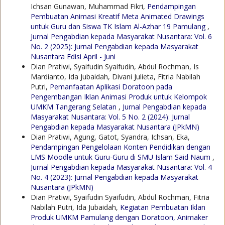
Ichsan Gunawan, Muhammad Fikri,
Pendampingan
Pembuatan Animasi Kreatif Meta Animated Drawings
untuk Guru dan Siswa TK Islam Al-Azhar 19 Pamulang
,
Jurnal Pengabdian kepada Masyarakat Nusantara: Vol. 6
No. 2 (2025): Jurnal Pengabdian kepada Masyarakat
Nusantara Edisi April - Juni
Dian Pratiwi, Syaifudin Syaifudin, Abdul Rochman, Is
Mardianto, Ida Jubaidah, Divani Julieta, Fitria Nabilah
Putri,
Pemanfaatan Aplikasi Doratoon pada
Pengembangan Iklan Animasi Produk untuk Kelompok
UMKM Tangerang Selatan
,
Jurnal Pengabdian kepada
Masyarakat Nusantara: Vol. 5 No. 2 (2024): Jurnal
Pengabdian kepada Masyarakat Nusantara (JPkMN)
Dian Pratiwi, Agung, Gatot, Syandra, Ichsan, Eka,
Pendampingan Pengelolaan Konten Pendidikan dengan
LMS Moodle untuk Guru-Guru di SMU Islam Said Naum
,
Jurnal Pengabdian kepada Masyarakat Nusantara: Vol. 4
No. 4 (2023): Jurnal Pengabdian kepada Masyarakat
Nusantara (JPkMN)
Dian Pratiwi, Syaifudin Syaifudin, Abdul Rochman, Fitria
Nabilah Putri, Ida Jubaidah,
Kegiatan Pembuatan Iklan
Produk UMKM Pamulang dengan Doratoon, Animaker