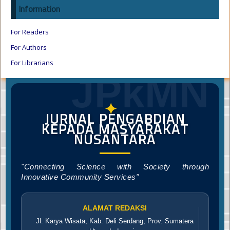
Information
For Readers
For Authors
For Librarians
JPkMN
✦
JURNAL PENGABDIAN
KEPADA MASYARAKAT
NUSANTARA
"Connecting Science with Society through
Innovative Community Services"
ALAMAT REDAKSI
Jl. Karya Wisata, Kab. Deli Serdang, Prov. Sumatera