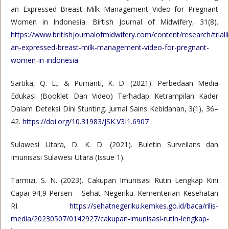
an Expressed Breast Milk Management Video for Pregnant
Women in Indonesia. Birtish Journal of Midwifery, 31(8).
https://www.britishjournalofmidwifery.com/content/research/triall
an-expressed-breast-milk-management-video-for-pregnant-
women-in-indonesia
Sartika, Q. L., & Purnanti, K. D. (2021). Perbedaan Media
Edukasi (Booklet Dan Video) Terhadap Ketrampilan Kader
Dalam Deteksi Dini Stunting. Jurnal Sains Kebidanan, 3(1), 36–
42.
https://doi.org/10.31983/JSK.V3I1.6907
Sulawesi Utara, D. K. D. (2021). Buletin Surveilans dan
Imunisasi Sulawesi Utara (Issue 1).
Tarmizi, S. N. (2023). Cakupan Imunisasi Rutin Lengkap Kini
Capai 94,9 Persen – Sehat Negeriku. Kementerian Kesehatan
RI.
https://sehatnegeriku.kemkes.go.id/baca/rilis-
media/20230507/0142927/cakupan-imunisasi-rutin-lengkap-