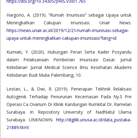
https://doi.org/10.34305/JHRS.V3I01.765
Hargono, A. (2019). “Rumah Imunisasi” sebagai Upaya untuk
Meningkatkan Cakupan Imunisasi. Unair News.
https://news.unair.ac.id/2019/12/21/rumah-imunisasi-sebagai-
upaya-untuk-meningkatkan-cakupan-imunisasi/?lang=id
Kurniati, Y. (2020). Hubungan Peran Serta Kader Posyandu
dalam Pelaksanaan Pemberian Imunisasi Dasar. Jurnal
Kebidanan :Jurnal Medical Science Ilmu Kesehatan Akademi
Kebidanan Budi Mulia Palembang, 10.
Lestari, L., & Dwi, R. (2019). Penerapan Tekhnik Relaksasi
Autogenik Terhadap Penurunan Kecemasan Pada Ny.S Pre
Operasi Ca Ovarium Di Klinik Kandungan Rumkital Dr. Ramelan
Surabaya. In Repository University of Nadhlatul Ulama
Surabaya. UNKNOWN.
http://digilib.unusa.ac.id/data_pustaka-
21889.html