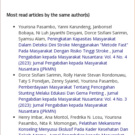
Most read articles by the same author(s)
Yourisna Pasambo, Yanni Karundeng, Janbonsel
Bobaya, Ni Luh Jayanthi Desyani, Dorce Sisfiani Sarimin,
Syamsu Alam,
Peningkatan Kapasitas Masyarakat
Dalam Deteksi Dini Stroke Menggunakan “Metode Fast”
Pada Masyarakat Dengan Risiko Tinggi Stroke
,
Jurnal
Pengabdian kepada Masyarakat Nusantara: Vol. 4 No. 4
(2023): Jurnal Pengabdian kepada Masyarakat
Nusantara (JPkMN)
Dorce Sisfiani Sarimin, Rolly Harvie Stevan Rondonuwu,
Taty S Ponidjan, Zenny Syiariel, Yourisna Pasambo,
Pemberdayaan Masyarakat Tentang Pencegahan
Stunting Melalui Edukasi Dan Gema Penting
,
Jurnal
Pengabdian kepada Masyarakat Nusantara: Vol. 4 No. 3
(2023): Jurnal Pengabdian kepada Masyarakat
Nusantara (JPkMN)
Henry Imbar, Ana Montol, Fredrika N. Losu, Yourisna
Pasambo, Nita R. Momongan,
Pelatihan Mekanisme
Konseling Menyusui Ekslusif Pada Kader Kesehatan Dan