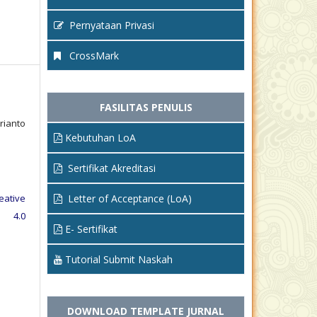
Pernyataan Privasi
CrossMark
FASILITAS PENULIS
rianto
Kebutuhan LoA
h
Sertifikat Akreditasi
eative
Letter of Acceptance (LoA)
e 4.0
E- Sertifikat
Tutorial Submit Naskah
DOWNLOAD TEMPLATE JURNAL