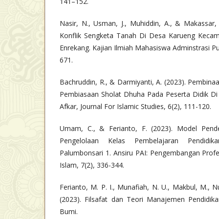
141–152.
Nasir, N., Usman, J., Muhiddin, A., & Makassar
Konflik Sengketa Tanah Di Desa Karueng Keca
Enrekang. Kajian Ilmiah Mahasiswa Adminstrasi Pub
671.
Bachruddin, R., & Darmiyanti, A. (2023). Pembinaa
Pembiasaan Sholat Dhuha Pada Peserta Didik Di 
Afkar, Journal For Islamic Studies, 6(2), 111-120.
Umam, C., & Ferianto, F. (2023). Model Pend
Pengelolaan Kelas Pembelajaran Pendid
Palumbonsari 1. Ansiru PAI: Pengembangan Prof
Islam, 7(2), 336-344.
Ferianto, M. P. I., Munafiah, N. U., Makbul, M., Nu
(2023). Filsafat dan Teori Manajemen Pendidik
Bumi.