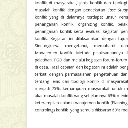
konflik di masyarakat, jenis konflik dan tipolo
masalah konflik dengan pendekatan
Case Study
konflik yang di dalamnya terdapat unsur Per
penanganan konflik, organizing konflik, pel
penanganan konflik serta evaluasi kegiatan p
konflik. Kegiatan ini dilaksanakan dengan tuj
Sindangkarya mengetahui, memahami d
Manajemen Konflik. Metode pelaksanaannya di
pelatihan, FGD dan melalui kegiatan forum-foru
di desa. Hasil capaian dari kegiatan ini adalah p
terkait dengan permasalahan pengetahuan d
tentang jenis dan tipologi konflik di masyarak
menjadi 75%, kemampuan masyarakat untuk m
akar masalah konflik yang sebelumnya 65% meni
keterampilan dalam manajemen konflik (Planning,
controling) konflik yang semula dikisaran 60% m