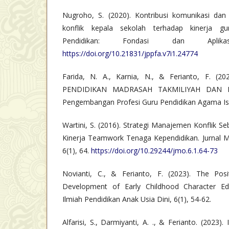
Nugroho, S. (2020). Kontribusi komunikasi da
konflik kepala sekolah terhadap kinerja g
Pendidikan: Fondasi dan Aplika
https://doi.org/10.21831/jppfa.v7i1.24774
Farida, N. A., Karnia, N., & Ferianto, F. (2
PENDIDIKAN MADRASAH TAKMILIYAH DAN B
Pengembangan Profesi Guru Pendidikan Agama Isl
Wartini, S. (2016). Strategi Manajemen Konflik 
Kinerja Teamwork Tenaga Kependidikan. Jurnal 
6(1), 64.
https://doi.org/10.29244/jmo.6.1.64-73
Novianti, C., & Ferianto, F. (2023). The Pos
Development of Early Childhood Character Educ
Ilmiah Pendidikan Anak Usia Dini, 6(1), 54-62.
Alfarisi, S., Darmiyanti, A. ., & Ferianto. (2023). 