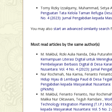
Tomy Rizky Izzalqurny, Muhammad, Setya A
Penguatan Tata Kelola Taman Refugia Desa
No. 4 (2023): Jurnal Pengabdian kepada Ma
You may also
start an advanced similarity search
f
Most read articles by the same author(s)
M. Makbul, Rizki Aulia Nanda, Dika Puturah
Kemampuan Literasi Digital untuk Mening
Pembelajaran Berbasis Digital di Desa Ka
Nusantara: Vol. 4 No. 4 (2023): Jurnal Pen
Nur Rochimah, Nia Karnia, Ferianto Ferianto
Hidup Hijau di Lembaga Paud di Desa Teg
Pengabdian kepada Masyarakat Nusantara: V
(JPkMN)
M. Makbul, Ferianto Ferianto, Nur Rochimah, 
Malika Nur Oktaviani, Teguh Ramdani ,
Work
Technology Integration Planning (T.I.P.) M
kepada Masyarakat Nusantara: Vol. 5 No. 2