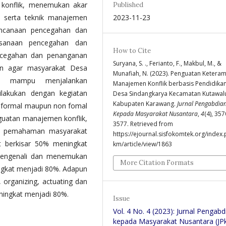
gi konflik, menemukan akar
Published
2023-11-23
serta teknik manajemen
encanaan pencegahan dan
aksanaan pencegahan dan
How to Cite
encegahan dan penanganan
Suryana, S. ., Ferianto, F., Makbul, M., &
uan agar masyarakat Desa
Munafiah, N. (2023). Penguatan Keteram
an mampu menjalankan
Manajemen Konflik berbasis Pendidikan
lakukan dengan kegiatan
Desa Sindangkarya Kecamatan Kutawal
Kabupaten Karawang.
Jurnal Pengabdia
m formal maupun non fomal
Kepada Masyarakat Nusantara
,
4
(4), 35
enguatan manajemen konflik,
3577. Retrieved from
an pemahaman masyarakat
https://ejournal.sisfokomtek.org/index.
at berkisar 50% meningkat
km/article/view/1863
engenali dan menemukan
More Citation Formats
ngkat menjadi 80%. Adapun
 organizing, actuating dan
eningkat menjadi 80%.
Issue
Vol. 4 No. 4 (2023): Jurnal Pengabd
kepada Masyarakat Nusantara (J