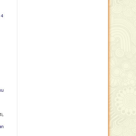
 4
ku
i,
an