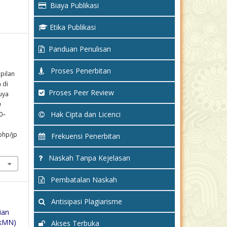
Biaya Publikasi
Etika Publikasi
Panduan Penulisan
Proses Penerbitan
pilan
 di
Proses Peer Review
uya
n
Hak Cipta dan Licenci
70–
php/jp
Frekuensi Penerbitan
Naskah Tanpa Kejelasan
Pembatalan Naskah
Antisipasi Plagiarisme
ian
PkMN)
Akses Terbuka