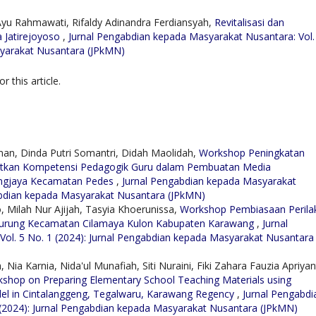
yu Rahmawati, Rifaldy Adinandra Ferdiansyah,
Revitalisasi dan
 Jatirejoyoso
,
Jurnal Pengabdian kepada Masyarakat Nusantara: Vol.
syarakat Nusantara (JPkMN)
or this article.
man, Dinda Putri Somantri, Didah Maolidah,
Workshop Peningkatan
katkan Kompetensi Pedagogik Guru dalam Pembuatan Media
rangjaya Kecamatan Pedes
,
Jurnal Pengabdian kepada Masyarakat
gabdian kepada Masyarakat Nusantara (JPkMN)
, Milah Nur Ajijah, Tasyia Khoerunissa,
Workshop Pembiasaan Perila
alurung Kecamatan Cilamaya Kulon Kabupaten Karawang
,
Jurnal
ol. 5 No. 1 (2024): Jurnal Pengabdian kepada Masyarakat Nusantara
Nia Karnia, Nida'ul Munafiah, Siti Nuraini, Fiki Zahara Fauzia Apriyant
shop on Preparing Elementary School Teaching Materials using
odel in Cintalanggeng, Tegalwaru, Karawang Regency
,
Jurnal Pengabdi
 (2024): Jurnal Pengabdian kepada Masyarakat Nusantara (JPkMN)