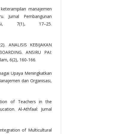
n keterampilan manajemen
uru. Jurnal Pembangunan
si, 7(1), 17–25.
022). ANALISIS KEBIJAKAN
OARDING. ANSIRU PAI:
am, 6(2), 160-166.
Sebagai Upaya Meningkatkan
Manajemen dan Organisasi,
ition of Teachers in the
ation. Al-Athfaal: Jurnal
Integration of Multicultural