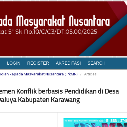
LOGIN
REGISTER
AKREDITASI
SEARCH
ngabdian kepada Masyarakat Nusantara (JPkMN)
/
Articles
men Konflik berbasis Pendidikan di Desa
waluya Kabupaten Karawang