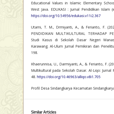
Educational Values in Islamic Elementary Schoo
West Java. EDUKASI : Jurnal Pendidikan Islam (e
https://doi.org/10.54956/edukasi.v11i2.367
Utami, T. M., Drmiyanti, A., & Ferianto, F. (
PENDIDIKAN MULTIKULTURAL TERHADAP P
Studi Kasus di Sekolah Dasar Negeri Wanas
Karawang. Al-Ulum Jurnal Pemikiran dan Peneliti
198.
Khaerunnisa, U., Darmiyanti, A., & Ferianto, F. (
Multikultural pada Sekolah Dasar. Al-Liqo: Jurnal 
48.
https://doi.org/10.46963/alliqo.v8i1.705
Profil Desa Sindangkarya Kecamatan Sindangkar
Similar Articles