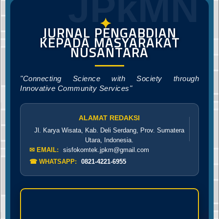
JPkMN
✦
JURNAL PENGABDIAN
KEPADA MASYARAKAT
NUSANTARA
"Connecting Science with Society through
Innovative Community Services"
ALAMAT REDAKSI
Jl. Karya Wisata, Kab. Deli Serdang, Prov. Sumatera
Utara, Indonesia.
✉ EMAIL:
sisfokomtek.jpkm@gmail.com
☎ WHATSAPP:
0821-4221-6955