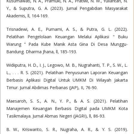
Kusumawati, N. A., Pramuki, N. A., Pratiwi, N. W., Yuliantari, N.
Y., & Suputra, G. A. (2023). Jurnal Pengabdian Masyarakat
Akademis, ll, 164-169.
Trisnadewi, A. E., Purnami, A. S., & Putra, G. L. (2022).
Pelatihan Pengelolaan Keuangan Melalui Aplikasi " Buku
Warung " Pada Kube Manik Asta Gina Di Desa Munggu-
Bandung. Dharma Jhana, ll, 185-193.
Widiiputra, H. D., I. J., Legowo, M. B., Nugrahanti, T. P., S. W., L.
L., . . . R. S. (2021). Pelatihan Penyusunan Laporan Keuangan
Berbasis Aplikasi Digital Untuk UMKM Di Wilayah Jakarta
Timur. Jurnal Abdimas Perbanas (JAP), II, 76-90.
Maesaroh, S. S., A. N., Y. P., & A. S. (2021). Pelatihan
Manajemen Keuangan Berbasis Digital pada UMKM Kota
Tasikmalaya. Jurnal Abmas Negeri (JAGRI), ll, 86-93.
B. W., Kriswanto, S. R., Nugraha, A. R., & Y. S. (2019).