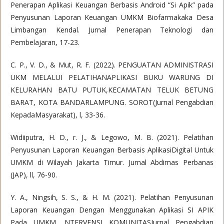
Penerapan Aplikasi Keuangan Berbasis Android “Si Apik” pada
Penyusunan Laporan Keuangan UMKM Biofarmakaka Desa
Limbangan Kendal. Jurnal Penerapan Teknologi dan
Pembelajaran, 17-23.
C. P., V. D., & Mut, R. F. (2022). PENGUATAN ADMINISTRASI
UKM MELALUI PELATIHANAPLIKASI BUKU WARUNG DI
KELURAHAN BATU PUTUK,KECAMATAN TELUK BETUNG
BARAT, KOTA BANDARLAMPUNG. SOROT(Jurnal Pengabdian
KepadaMasyarakat), l, 33-36.
Widiiputra, H. D., r. J., & Legowo, M. B. (2021). Pelatihan
Penyusunan Laporan Keuangan Berbasis AplikasiDigital Untuk
UMKM di Wilayah Jakarta Timur. Jurnal Abdimas Perbanas
(JAP), ll, 76-90.
Y. A., Ningsih, S. S., & H. M. (2021). Pelatihan Penyusunan
Laporan Keuangan Dengan Menggunakan Aplikasi SI APIK
Pada UMKM. NTERVENSI KOMUNITASJurnal Pengabdian