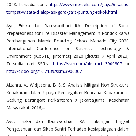
2023. Tersedia dari :
https://www.merdeka.com/gaya/6-kasus-
tempat-wisata-dilalap-api-gara-gara-puntung-rokok.html
Ayu, Friska dan Ratriwardhani RA. Description of Santri
Preparedness for Fire Disaster Management in Pondok Karya
Pembangunan Islamic Boarding School Manado City 2020.
International Conference on Science, Technology &
Environment (ICoSTE) [internet] 2020 [dikutip 7 April 2023].
Tersedia dari SSRN:
https://ssrn.com/abstract=3900307
or
http://dx.doi.org/10.2139/ssrn.3900307
Alzahra, V., Widjasena, B. & S. Analisis Mitigasi Non Struktural
Kebakaran dalam Upaya Pencegahan Bencana Kebakaran di
Gedung Bertingkat Perkantoran X Jakarta.Jurnal Kesehatan
Masyarakat. 2016;4.
Ayu, Friska dan Ratriwardhani RA. Hubungan Tingkat
Pengetahuan dan Sikap Santri Terhadap Kesiapsiagaan dalam