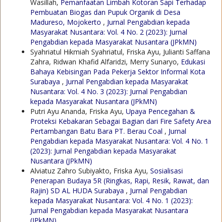
Wasillah,
Pemanfaatan Limbah Kotoran Sapi Terhadap
Pembuatan Biogas dan Pupuk Organik di Desa
Madureso, Mojokerto
,
Jurnal Pengabdian kepada
Masyarakat Nusantara: Vol. 4 No. 2 (2023): Jurnal
Pengabdian kepada Masyarakat Nusantara (JPkMN)
Syahriatul Hikmiah Syahriatul, Friska Ayu, Julianti Saffana
Zahra, Ridwan Khafid Alfaridzi, Merry Sunaryo,
Edukasi
Bahaya Kebisingan Pada Pekerja Sektor Informal Kota
Surabaya
,
Jurnal Pengabdian kepada Masyarakat
Nusantara: Vol. 4 No. 3 (2023): Jurnal Pengabdian
kepada Masyarakat Nusantara (JPkMN)
Putri Ayu Ananda, Friska Ayu,
Upaya Pencegahan &
Proteksi Kebakaran Sebagai Bagian dari Fire Safety Area
Pertambangan Batu Bara PT. Berau Coal
,
Jurnal
Pengabdian kepada Masyarakat Nusantara: Vol. 4 No. 1
(2023): Jurnal Pengabdian kepada Masyarakat
Nusantara (JPkMN)
Alviatuz Zahro Subiyakto, Friska Ayu,
Sosialisasi
Penerapan Budaya 5R (Ringkas, Rapi, Resik, Rawat, dan
Rajin) SD AL HUDA Surabaya
,
Jurnal Pengabdian
kepada Masyarakat Nusantara: Vol. 4 No. 1 (2023):
Jurnal Pengabdian kepada Masyarakat Nusantara
(JPkMN)