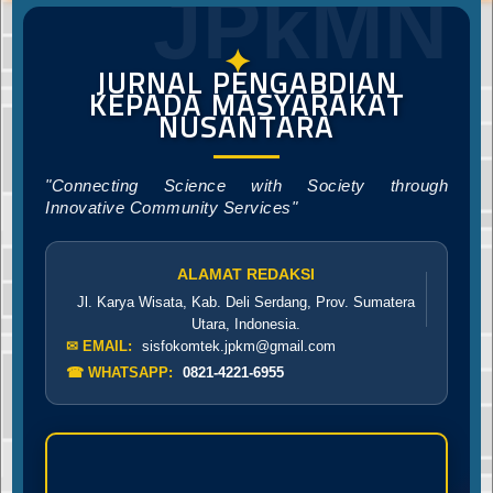
JPkMN
✦
JURNAL PENGABDIAN
KEPADA MASYARAKAT
NUSANTARA
"Connecting Science with Society through
Innovative Community Services"
ALAMAT REDAKSI
Jl. Karya Wisata, Kab. Deli Serdang, Prov. Sumatera
Utara, Indonesia.
✉ EMAIL:
sisfokomtek.jpkm@gmail.com
☎ WHATSAPP:
0821-4221-6955