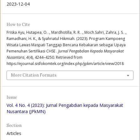
2023-12-04
How to Cite
Friska Ayu, Hutapea, O. ., Mardhotilla, R. R. ., Moch.Sahri, Zahra, J. S. .,
Ramadhani, H. K., & Syahriatul Hikmiah. (2023). Program Kampoeng
Wisata Lawas Maspati Tanggap Bencana Kebakaran sebagai Upaya
Pemenuhan Sertifikasi CHSE .
Jurnal Pengabdian Kepada Masyarakat
Nusantara
,
4
(4), 4244–4250. Retrieved from
https://ejournal.sisfokomtek.org/index.php/jpkm/article/view/2018
More Citation Formats
Issue
Vol. 4 No. 4 (2023): Jurnal Pengabdian kepada Masyarakat
Nusantara (JPkMN)
Section
Articles