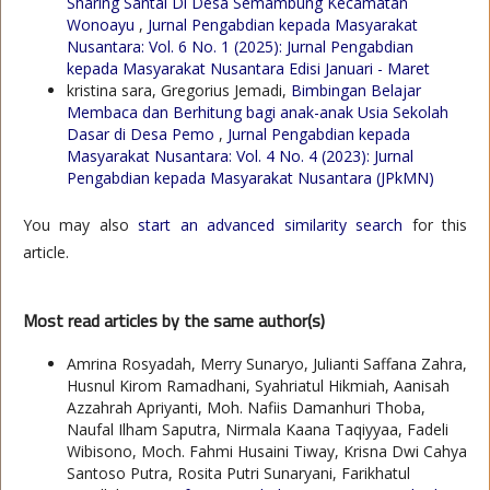
Sharing Santai Di Desa Semambung Kecamatan
Wonoayu
,
Jurnal Pengabdian kepada Masyarakat
Nusantara: Vol. 6 No. 1 (2025): Jurnal Pengabdian
kepada Masyarakat Nusantara Edisi Januari - Maret
kristina sara, Gregorius Jemadi,
Bimbingan Belajar
Membaca dan Berhitung bagi anak-anak Usia Sekolah
Dasar di Desa Pemo
,
Jurnal Pengabdian kepada
Masyarakat Nusantara: Vol. 4 No. 4 (2023): Jurnal
Pengabdian kepada Masyarakat Nusantara (JPkMN)
You may also
start an advanced similarity search
for this
article.
Most read articles by the same author(s)
Amrina Rosyadah, Merry Sunaryo, Julianti Saffana Zahra,
Husnul Kirom Ramadhani, Syahriatul Hikmiah, Aanisah
Azzahrah Apriyanti, Moh. Nafiis Damanhuri Thoba,
Naufal Ilham Saputra, Nirmala Kaana Taqiyyaa, Fadeli
Wibisono, Moch. Fahmi Husaini Tiway, Krisna Dwi Cahya
Santoso Putra, Rosita Putri Sunaryani, Farikhatul