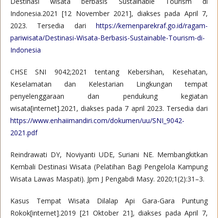
Destinasi wisata berbasis Sustainable Tourism di
Indonesia.2021 [12 November 2021], diakses pada April 7,
2023. Tersedia dari
https://kemenparekraf.go.id/ragam-
pariwisata/Destinasi-Wisata-Berbasis-Sustainable-Tourism-di-
Indonesia
CHSE SNI 9042;2021 tentang Kebersihan, Kesehatan,
Keselamatan dan Kelestarian Lingkungan tempat
penyelenggaraan dan pendukung kegiatan
wisata[internet].2021, diakses pada 7 april 2023. Tersedia dari
https://www.enhaiimandiri.com/dokumen/uu/SNI_9042-
2021.pdf
Reindrawati DY, Noviyanti UDE, Suriani NE. Membangkitkan
Kembali Destinasi Wisata (Pelatihan Bagi Pengelola Kampung
Wisata Lawas Maspati). Jpm J Pengabdi Masy. 2020;1(2):31–3.
Kasus Tempat Wisata Dilalap Api Gara-Gara Puntung
Rokok[internet].2019 [21 Oktober 21], diakses pada April 7,