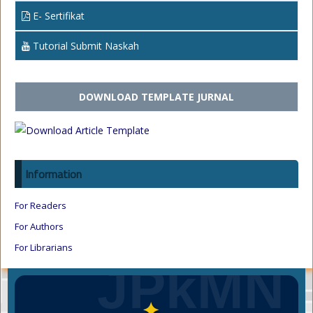
E- Sertifikat
Tutorial Submit Naskah
DOWNLOAD TEMPLATE JURNAL
Information
For Readers
For Authors
For Librarians
JPkMN
✦