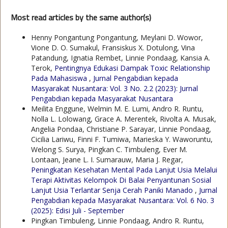
Most read articles by the same author(s)
Henny Pongantung Pongantung, Meylani D. Wowor,
Vione D. O. Sumakul, Fransiskus X. Dotulong, Vina
Patandung, Ignatia Rembet, Linnie Pondaag, Kansia A.
Terok,
Pentingnya Edukasi Dampak Toxic Relationship
Pada Mahasiswa
,
Jurnal Pengabdian kepada
Masyarakat Nusantara: Vol. 3 No. 2.2 (2023): Jurnal
Pengabdian kepada Masyarakat Nusantara
Meilita Enggune, Welmin M. E. Lumi, Andro R. Runtu,
Nolla L. Lolowang, Grace A. Merentek, Rivolta A. Musak,
Angelia Pondaa, Christiane P. Sarayar, Linnie Pondaag,
Cicilia Lariwu, Finni F. Tumiwa, Marieska Y. Waworuntu,
Welong S. Surya, Pingkan C. Timbuleng, Ever M.
Lontaan, Jeane L. I. Sumarauw, Maria J. Regar,
Peningkatan Kesehatan Mental Pada Lanjut Usia Melalui
Terapi Aktivitas Kelompok Di Balai Penyantunan Sosial
Lanjut Usia Terlantar Senja Cerah Paniki Manado
,
Jurnal
Pengabdian kepada Masyarakat Nusantara: Vol. 6 No. 3
(2025): Edisi Juli - September
Pingkan Timbuleng, Linnie Pondaag, Andro R. Runtu,