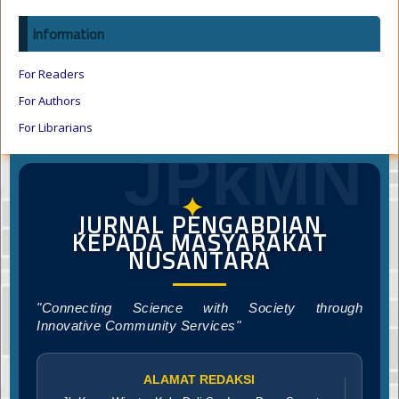
Information
For Readers
For Authors
For Librarians
JPkMN
✦
JURNAL PENGABDIAN
KEPADA MASYARAKAT
NUSANTARA
"Connecting Science with Society through
Innovative Community Services"
ALAMAT REDAKSI