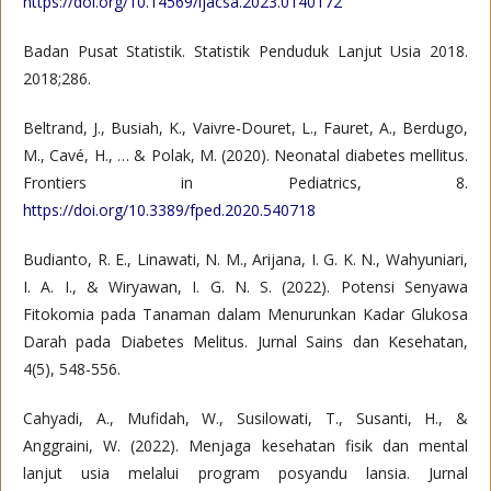
https://doi.org/10.14569/ijacsa.2023.0140172
Badan Pusat Statistik. Statistik Penduduk Lanjut Usia 2018.
2018;286.
Beltrand, J., Busiah, K., Vaivre-Douret, L., Fauret, A., Berdugo,
M., Cavé, H., … & Polak, M. (2020). Neonatal diabetes mellitus.
Frontiers in Pediatrics, 8.
https://doi.org/10.3389/fped.2020.540718
Budianto, R. E., Linawati, N. M., Arijana, I. G. K. N., Wahyuniari,
I. A. I., & Wiryawan, I. G. N. S. (2022). Potensi Senyawa
Fitokomia pada Tanaman dalam Menurunkan Kadar Glukosa
Darah pada Diabetes Melitus. Jurnal Sains dan Kesehatan,
4(5), 548-556.
Cahyadi, A., Mufidah, W., Susilowati, T., Susanti, H., &
Anggraini, W. (2022). Menjaga kesehatan fisik dan mental
lanjut usia melalui program posyandu lansia. Jurnal