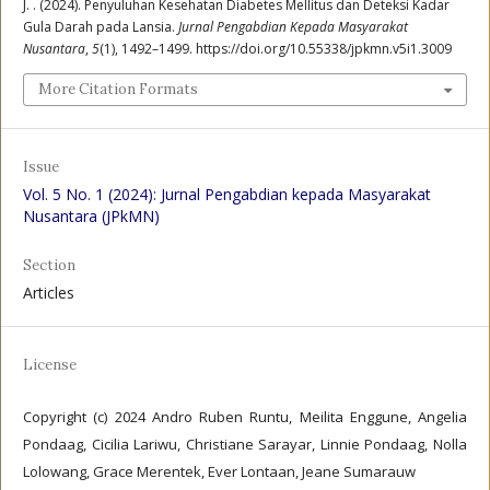
J. . (2024). Penyuluhan Kesehatan Diabetes Mellitus dan Deteksi Kadar
Gula Darah pada Lansia.
Jurnal Pengabdian Kepada Masyarakat
Nusantara
,
5
(1), 1492–1499. https://doi.org/10.55338/jpkmn.v5i1.3009
More Citation Formats
Issue
Vol. 5 No. 1 (2024): Jurnal Pengabdian kepada Masyarakat
Nusantara (JPkMN)
Section
Articles
License
Copyright (c) 2024 Andro Ruben Runtu, Meilita Enggune, Angelia
Pondaag, Cicilia Lariwu, Christiane Sarayar, Linnie Pondaag, Nolla
Lolowang, Grace Merentek, Ever Lontaan, Jeane Sumarauw