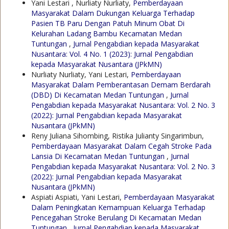
Yani Lestari , Nurliaty Nurliaty,
Pemberdayaan
Masyarakat Dalam Dukungan Keluarga Terhadap
Pasien TB Paru Dengan Patuh Minum Obat Di
Kelurahan Ladang Bambu Kecamatan Medan
Tuntungan
,
Jurnal Pengabdian kepada Masyarakat
Nusantara: Vol. 4 No. 1 (2023): Jurnal Pengabdian
kepada Masyarakat Nusantara (JPkMN)
Nurliaty Nurliaty, Yani Lestari,
Pemberdayaan
Masyarakat Dalam Pemberantasan Demam Berdarah
(DBD) Di Kecamatan Medan Tuntungan
,
Jurnal
Pengabdian kepada Masyarakat Nusantara: Vol. 2 No. 3
(2022): Jurnal Pengabdian kepada Masyarakat
Nusantara (JPkMN)
Reny Juliana Sihombing, Ristika Julianty Singarimbun,
Pemberdayaan Masyarakat Dalam Cegah Stroke Pada
Lansia Di Kecamatan Medan Tuntungan
,
Jurnal
Pengabdian kepada Masyarakat Nusantara: Vol. 2 No. 3
(2022): Jurnal Pengabdian kepada Masyarakat
Nusantara (JPkMN)
Aspiati Aspiati, Yani Lestari,
Pemberdayaan Masyarakat
Dalam Peningkatan Kemampuan Keluarga Terhadap
Pencegahan Stroke Berulang Di Kecamatan Medan
Tuntungan
,
Jurnal Pengabdian kepada Masyarakat