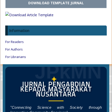
DOWNLOAD TEMPLATE JURNAL
Information
For Readers
For Authors
For Librarians
JPkMN
✦
JURNAL PENGABDIAN
KEPADA MASYARAKAT
NUSANTARA
"Connecting Science with Society through