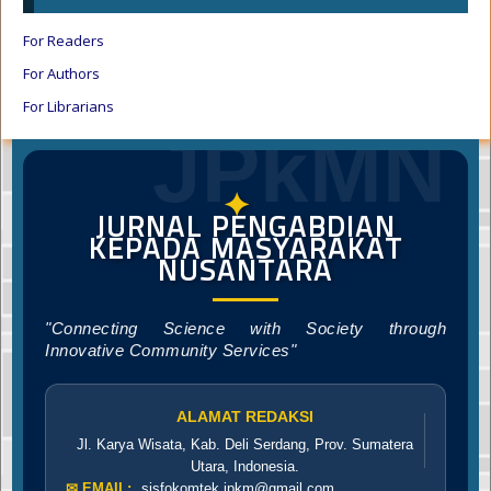
For Readers
For Authors
For Librarians
JPkMN
✦
JURNAL PENGABDIAN
KEPADA MASYARAKAT
NUSANTARA
"Connecting Science with Society through
Innovative Community Services"
ALAMAT REDAKSI
Jl. Karya Wisata, Kab. Deli Serdang, Prov. Sumatera
Utara, Indonesia.
✉ EMAIL:
sisfokomtek.jpkm@gmail.com