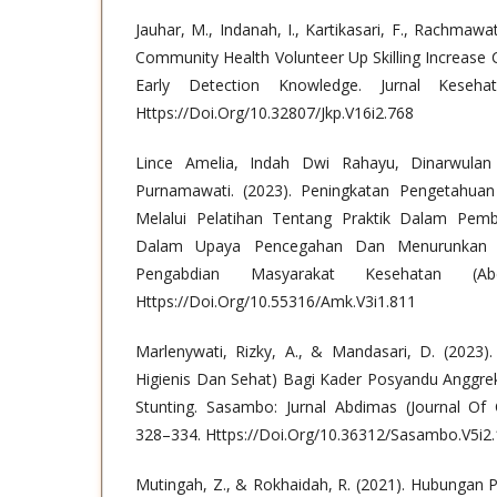
Jauhar, M., Indanah, I., Kartikasari, F., Rachmawat
Community Health Volunteer Up Skilling Increase
Early Detection Knowledge. Jurnal Keseha
Https://Doi.Org/10.32807/Jkp.V16i2.768
Lince Amelia, Indah Dwi Rahayu, Dinarwulan 
Purnamawati. (2023). Peningkatan Pengetahua
Melalui Pelatihan Tentang Praktik Dalam Pem
Dalam Upaya Pencegahan Dan Menurunkan Kej
Pengabdian Masyarakat Kesehatan (Ab
Https://Doi.Org/10.55316/Amk.V3i1.811
Marlenywati, Rizky, A., & Mandasari, D. (2023
Higienis Dan Sehat) Bagi Kader Posyandu Anggr
Stunting. Sasambo: Jurnal Abdimas (Journal Of 
328–334. Https://Doi.Org/10.36312/Sasambo.V5i2
Mutingah, Z., & Rokhaidah, R. (2021). Hubungan 