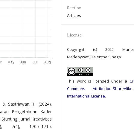
Section
Articles
License
Copyright (c) 2025 Marlen
Marlenywati, Talentha Sinaga
This work is licensed under a
Cr
Commons Attribution-ShareAlik
International License
.
., & Sastriawan, H. (2024).
katan Pengetahuan Kader
nting. Jurnal Kreativitas
), 7(4), 1705–1715.