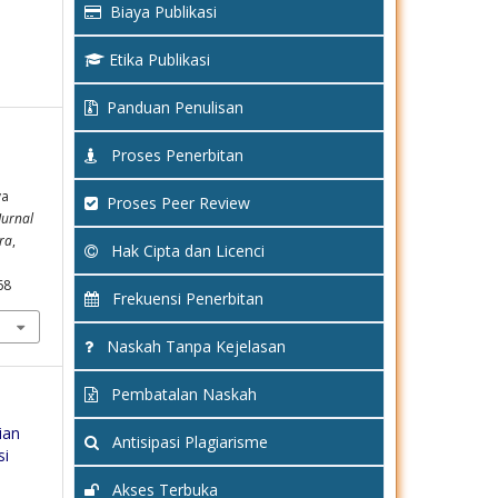
Biaya Publikasi
Etika Publikasi
Panduan Penulisan
Proses Penerbitan
ya
Proses Peer Review
Jurnal
ra
,
Hak Cipta dan Licenci
68
Frekuensi Penerbitan
Naskah Tanpa Kejelasan
Pembatalan Naskah
ian
Antisipasi Plagiarisme
si
Akses Terbuka