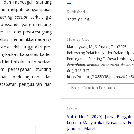
i dan mencegah stunting
akan meliputi penyampaian
Published
sharing session
terkait gizi
2025-01-06
er posyandu yang diundang.
e-test dan post-test yang
nalisis menunjukkan adanya
How to Cite
-test lebih tinggi dari pre-
Marlenywati, M., & Sinaga, T. . (2025).
Refreshing Pelatihan Kader Dalam Upa
ningkatkan kapasitas kader.
Pencegahan Stunting Di Desa Limbung.
if ini terbukti memberikan
Pengabdian Kepada Masyarakat Nusanta
m pencegahan stunting.
6
(1), 342–347.
han berkelanjutan dan
https://doi.org/10.55338/jpkmn.v6i2.45
etepatan pengukuran dan
More Citation Formats
Issue
Vol. 6 No. 1 (2025): Jurnal Pengabd
kepada Masyarakat Nusantara Edi
Januari - Maret