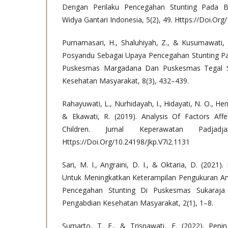
Dengan Perilaku Pencegahan Stunting Pada Ba
Widya Gantari Indonesia, 5(2), 49. Https://Doi.Org
Purnamasari, H., Shaluhiyah, Z., & Kusumawati, 
Posyandu Sebagai Upaya Pencegahan Stunting Pad
Puskesmas Margadana Dan Puskesmas Tegal Sel
Kesehatan Masyarakat, 8(3), 432–439.
Rahayuwati, L., Nurhidayah, I., Hidayati, N. O., Hen
& Ekawati, R. (2019). Analysis Of Factors Affe
Children. Jurnal Keperawatan Padjadj
Https://Doi.Org/10.24198/Jkp.V7i2.1131
Sari, M. I., Angraini, D. I., & Oktaria, D. (2021
Untuk Meningkatkan Keterampilan Pengukuran An
Pencegahan Stunting Di Puskesmas Sukaraja
Pengabdian Kesehatan Masyarakat, 2(1), 1–8.
Sumarto, T. E., & Trisnawati, E. (2022). Pen