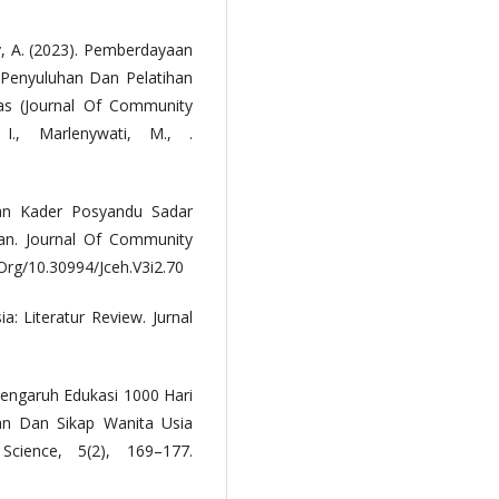
zky, A. (2023). Pemberdayaan
 Penyuluhan Dan Pelatihan
as (Journal Of Community
 I., Marlenywati, M., .
kan Kader Posyandu Sadar
an. Journal Of Community
Org/10.30994/Jceh.V3i2.70
a: Literatur Review. Jurnal
). Pengaruh Edukasi 1000 Hari
n Dan Sikap Wanita Usia
Science, 5(2), 169–177.