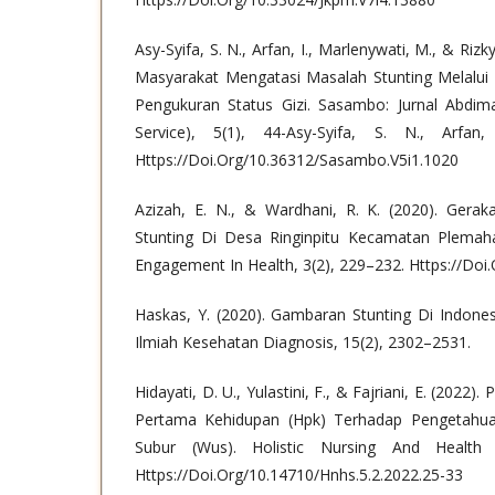
Asy-Syifa, S. N., Arfan, I., Marlenywati, M., & Ri
Masyarakat Mengatasi Masalah Stunting Melalui
Pengukuran Status Gizi. Sasambo: Jurnal Abdim
Service), 5(1), 44-Asy-Syifa, S. N., Arfan,
Https://Doi.Org/10.36312/Sasambo.V5i1.1020
Azizah, E. N., & Wardhani, R. K. (2020). Gera
Stunting Di Desa Ringinpitu Kecamatan Plemah
Engagement In Health, 3(2), 229–232. Https://Doi.
Haskas, Y. (2020). Gambaran Stunting Di Indonesi
Ilmiah Kesehatan Diagnosis, 15(2), 2302–2531.
Hidayati, D. U., Yulastini, F., & Fajriani, E. (2022
Pertama Kehidupan (Hpk) Terhadap Pengetahua
Subur (Wus). Holistic Nursing And Health 
Https://Doi.Org/10.14710/Hnhs.5.2.2022.25-33