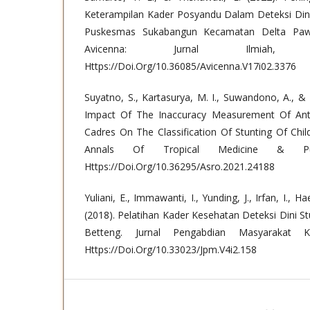
Keterampilan Kader Posyandu Dalam Deteksi Dini 
Puskesmas Sukabangun Kecamatan Delta Paw
Avicenna: Jurnal Ilmiah, 
Https://Doi.Org/10.36085/Avicenna.V17i02.3376
Suyatno, S., Kartasurya, M. I., Suwandono, A., &
Impact Of The Inaccuracy Measurement Of An
Cadres On The Classification Of Stunting Of Chil
Annals Of Tropical Medicine & Pub
Https://Doi.Org/10.36295/Asro.2021.24188
Yuliani, E., Immawanti, I., Yunding, J., Irfan, I., H
(2018). Pelatihan Kader Kesehatan Deteksi Dini S
Betteng. Jurnal Pengabdian Masyarakat K
Https://Doi.Org/10.33023/Jpm.V4i2.158