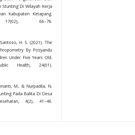
Stunting Di Wilayah Kerja
an Kabupaten Ketapang.
17(02), 66–76.
 Santoso, H. S. (2021). The
thropometry By Posyandu
dren Under Five Years Old.
lic Health, 24(01).
aerianti, M., & Nurpadila, N.
tunting Pada Balita Di Desa
esehatan, 4(2), 41–46.