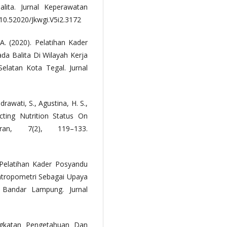
lita. Jurnal Keperawatan
/10.52020/Jkwgi.V5i2.3172
A. (2020). Pelatihan Kader
a Balita Di Wilayah Kerja
atan Kota Tegal. Jurnal
drawati, S., Agustina, H. S.,
cting Nutrition Status On
aran, 7(2), 119–133.
). Pelatihan Kader Posyandu
tropometri Sebagai Upaya
 Bandar Lampung. Jurnal
ingkatan Pengetahuan Dan