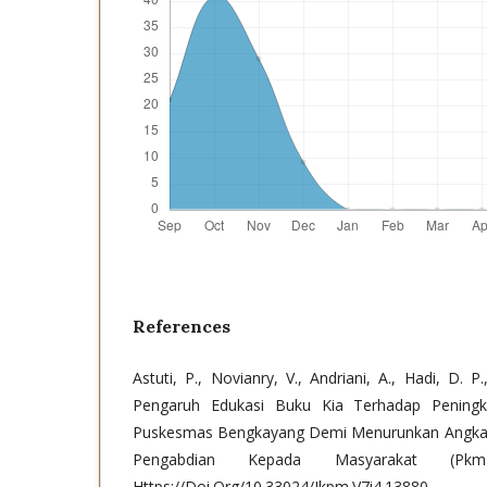
References
Astuti, P., Novianry, V., Andriani, A., Hadi, D. P
Pengaruh Edukasi Buku Kia Terhadap Pening
Puskesmas Bengkayang Demi Menurunkan Angka Stu
Pengabdian Kepada Masyarakat (Pkm
Https://Doi.Org/10.33024/Jkpm.V7i4.13880