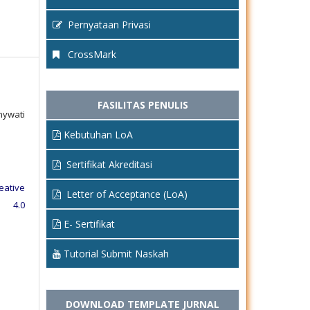
Pernyataan Privasi
CrossMark
FASILITAS PENULIS
ywati
Kebutuhan LoA
Sertifikat Akreditasi
eative
Letter of Acceptance (LoA)
e 4.0
E- Sertifikat
Tutorial Submit Naskah
DOWNLOAD TEMPLATE JURNAL