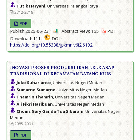
Tutik Haryani
, Universitas Palangka Raya
2712-2718
PDF
Publish:2025-06-23 |
Abstract View: 155|
PDF
Download: 111|
DOI :
https://doi.org/10.55338/jpkmn.v6i2.6192
INOVASI PROSES PRODUKSI IKAN LELE ASAP
TRADISIONAL DI KECAMATAN BATANG KUIS
Joko Suharianto
, Universitas Negeri Medan
Sumarno Sumarno
, Universitas Negeri Medan
Thamrin Thamrin
, Universitas Negeri Medan
Ali Fikri Hasibuan
, Universitas Negeri Medan
Choms Gary Ganda Tua Sibarani
, Universitas Negeri
Medan
2985-2991
PDF