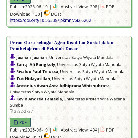
Publish:2025-06-19 |
Abstract View: 298|
PDF
Download: 130|
DOI :
https://doi.org/10.55338/jpkmn.v6i2.6202
Peran Guru sebagai Agen Keadilan Sosial dalam
Pembelajaran di Sekolah Dasar
Jasmari Jasmari
, Universitas Satya Wiyata Mandala
Santji Afi Rangkoly
, Universitas Satya Wiyata Mandala
Rivaldo Paul Telussa
, Universitas Satya Wiyata Mandala
Tut Hidayatillah
, Universitas Satya Wiyata Mandala
Antonius Awan Asta Adhiprana Whisnubrata
,
Universitas Satya Wiyata Mandala
Kevin Andrea Tamaela
, Universitas Kristen Wira Wacana
Sumba
2732-2737
PDF
Publish:2025-06-19 |
Abstract View: 484|
PDF
Download: 352|
DOI :