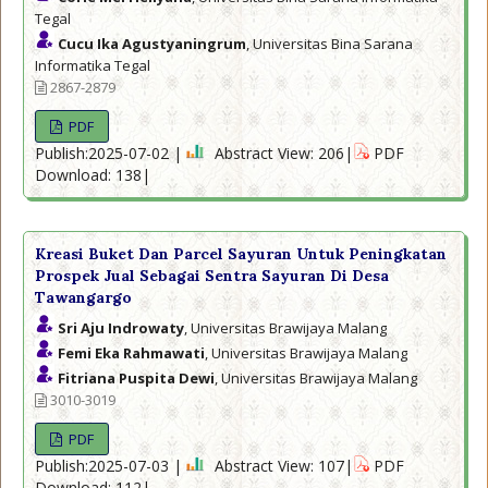
Tegal
Cucu Ika Agustyaningrum
, Universitas Bina Sarana
Informatika Tegal
2867-2879
PDF
Publish:2025-07-02 |
Abstract View: 206|
PDF
Download: 138|
Kreasi Buket Dan Parcel Sayuran Untuk Peningkatan
Prospek Jual Sebagai Sentra Sayuran Di Desa
Tawangargo
Sri Aju Indrowaty
, Universitas Brawijaya Malang
Femi Eka Rahmawati
, Universitas Brawijaya Malang
Fitriana Puspita Dewi
, Universitas Brawijaya Malang
3010-3019
PDF
Publish:2025-07-03 |
Abstract View: 107|
PDF
Download: 112|