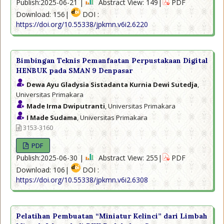
Publish:2025-06-21 |
Abstract View: 149|
PDF
Download: 156|
DOI :
https://doi.org/10.55338/jpkmn.v6i2.6220
Bimbingan Teknis Pemanfaatan Perpustakaan Digital
HENBUK pada SMAN 9 Denpasar
Dewa Ayu Gladysia Sistadanta Kurnia Dewi Sutedja
,
Universitas Primakara
Made Irma Dwiputranti
, Universitas Primakara
I Made Sudama
, Universitas Primakara
3153-3160
PDF
Publish:2025-06-30 |
Abstract View: 255|
PDF
Download: 106|
DOI :
https://doi.org/10.55338/jpkmn.v6i2.6308
Pelatihan Pembuatan “Miniatur Kelinci” dari Limbah