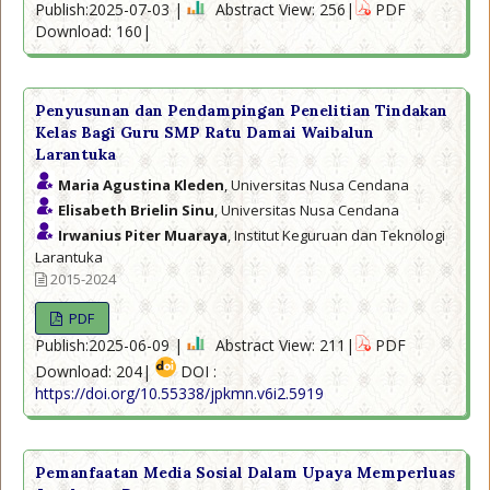
Publish:2025-07-03 |
Abstract View: 256|
PDF
Download: 160|
Penyusunan dan Pendampingan Penelitian Tindakan
Kelas Bagi Guru SMP Ratu Damai Waibalun
Larantuka
Maria Agustina Kleden
, Universitas Nusa Cendana
Elisabeth Brielin Sinu
, Universitas Nusa Cendana
Irwanius Piter Muaraya
, Institut Keguruan dan Teknologi
Larantuka
2015-2024
PDF
Publish:2025-06-09 |
Abstract View: 211|
PDF
Download: 204|
DOI :
https://doi.org/10.55338/jpkmn.v6i2.5919
Pemanfaatan Media Sosial Dalam Upaya Memperluas