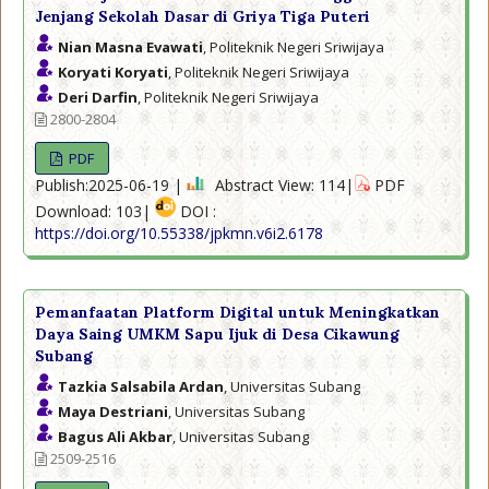
Jenjang Sekolah Dasar di Griya Tiga Puteri
Nian Masna Evawati
, Politeknik Negeri Sriwijaya
Koryati Koryati
, Politeknik Negeri Sriwijaya
Deri Darfin
, Politeknik Negeri Sriwijaya
2800-2804
PDF
Publish:2025-06-19 |
Abstract View: 114|
PDF
Download: 103|
DOI :
https://doi.org/10.55338/jpkmn.v6i2.6178
Pemanfaatan Platform Digital untuk Meningkatkan
Daya Saing UMKM Sapu Ijuk di Desa Cikawung
Subang
Tazkia Salsabila Ardan
, Universitas Subang
Maya Destriani
, Universitas Subang
Bagus Ali Akbar
, Universitas Subang
2509-2516