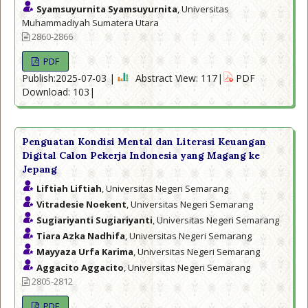
Syamsuyurnita Syamsuyurnita
, Universitas
Muhammadiyah Sumatera Utara
2860-2866
PDF
Publish:2025-07-03 |
Abstract View: 117|
PDF
Download: 103|
Penguatan Kondisi Mental dan Literasi Keuangan
Digital Calon Pekerja Indonesia yang Magang ke
Jepang
Liftiah Liftiah
, Universitas Negeri Semarang
Vitradesie Noekent
, Universitas Negeri Semarang
Sugiariyanti Sugiariyanti
, Universitas Negeri Semarang
Tiara Azka Nadhifa
, Universitas Negeri Semarang
Mayyaza Urfa Karima
, Universitas Negeri Semarang
Aggacito Aggacito
, Universitas Negeri Semarang
2805-2812
PDF