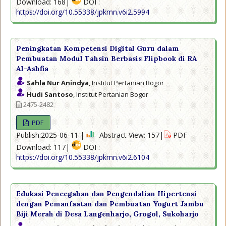
Download: 168|
DOI :
https://doi.org/10.55338/jpkmn.v6i2.5994
Peningkatan Kompetensi Digital Guru dalam
Pembuatan Modul Tahsin Berbasis Flipbook di RA
Al-Ashfia
Sahla Nur Anindya
, Institut Pertanian Bogor
Hudi Santoso
, Institut Pertanian Bogor
2475-2482
PDF
Publish:2025-06-11 |
Abstract View: 157|
PDF
Download: 117|
DOI :
https://doi.org/10.55338/jpkmn.v6i2.6104
Edukasi Pencegahan dan Pengendalian Hipertensi
dengan Pemanfaatan dan Pembuatan Yogurt Jambu
Biji Merah di Desa Langenharjo, Grogol, Sukoharjo