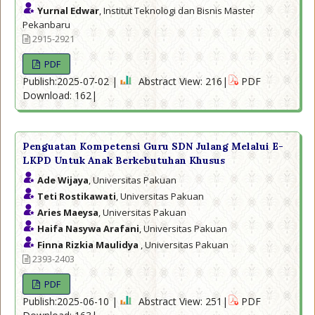
Yurnal Edwar
, Institut Teknologi dan Bisnis Master
Pekanbaru
2915-2921
PDF
Publish:2025-07-02 |
Abstract View: 216|
PDF
Download: 162|
Penguatan Kompetensi Guru SDN Julang Melalui E-
LKPD Untuk Anak Berkebutuhan Khusus
Ade Wijaya
, Universitas Pakuan
Teti Rostikawati
, Universitas Pakuan
Aries Maeysa
, Universitas Pakuan
Haifa Nasywa Arafani
, Universitas Pakuan
Finna Rizkia Maulidya
, Universitas Pakuan
2393-2403
PDF
Publish:2025-06-10 |
Abstract View: 251|
PDF