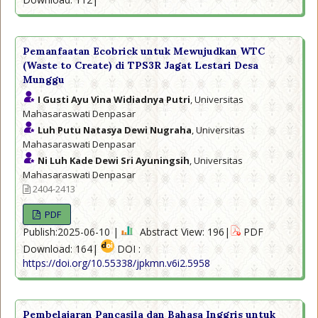
Pemanfaatan Ecobrick untuk Mewujudkan WTC
(Waste to Create) di TPS3R Jagat Lestari Desa
Munggu
I Gusti Ayu Vina Widiadnya Putri
, Universitas
Mahasaraswati Denpasar
Luh Putu Natasya Dewi Nugraha
, Universitas
Mahasaraswati Denpasar
Ni Luh Kade Dewi Sri Ayuningsih
, Universitas
Mahasaraswati Denpasar
2404-2413
PDF
Publish:2025-06-10 |
Abstract View: 196|
PDF
Download: 164|
DOI :
https://doi.org/10.55338/jpkmn.v6i2.5958
Pembelajaran Pancasila dan Bahasa Inggris untuk