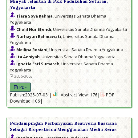
Minyak Jelantah di PKK Padukuhan Seturan,
Yogyakarta
Tiara Sova Rahma
, Universitas Sanata Dharma
Yogyakarta
Cholil Nur Efendi
, Universitas Sanata Dharma Yogyakarta
Nurhayun Rahmawati
, Universitas Sanata Dharma
Yogyakarta
Meilina Rosiani
, Universitas Sanata Dharma Yogyakarta
Ita Aeniyah
, Universitas Sanata Dharma Yogyakarta
Ignatia Esti Sumarah
, Universitas Sanata Dharma
Yogyakarta
3056-3063
PDF
Publish:2025-07-03 |
Abstract View: 176|
PDF
Download: 106|
Pendampingan Perbanyakan Beauveria Bassiana
Sebagai Biopestisida Menggunakan Media Beras