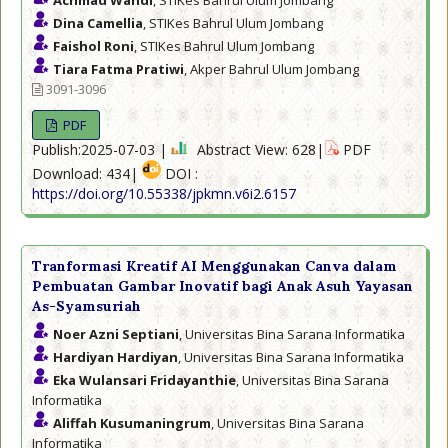
Achmad Wahdi
, STIKes Bahrul Ulum Jombang
Dina Camellia
, STIKes Bahrul Ulum Jombang
Faishol Roni
, STIKes Bahrul Ulum Jombang
Tiara Fatma Pratiwi
, Akper Bahrul Ulum Jombang
3091-3096
PDF
Publish:2025-07-03 |
Abstract View: 628|
PDF
Download: 434|
DOI :
https://doi.org/10.55338/jpkmn.v6i2.6157
Tranformasi Kreatif AI Menggunakan Canva dalam
Pembuatan Gambar Inovatif bagi Anak Asuh Yayasan
As-Syamsuriah
Noer Azni Septiani
, Universitas Bina Sarana Informatika
Hardiyan Hardiyan
, Universitas Bina Sarana Informatika
Eka Wulansari Fridayanthie
, Universitas Bina Sarana
Informatika
Aliffah Kusumaningrum
, Universitas Bina Sarana
Informatika