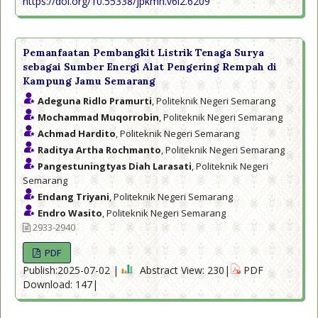
https://doi.org/10.55338/jpkmn.v6i2.6209
Pemanfaatan Pembangkit Listrik Tenaga Surya
sebagai Sumber Energi Alat Pengering Rempah di
Kampung Jamu Semarang
Adeguna Ridlo Pramurti
, Politeknik Negeri Semarang
Mochammad Muqorrobin
, Politeknik Negeri Semarang
Achmad Hardito
, Politeknik Negeri Semarang
Raditya Artha Rochmanto
, Politeknik Negeri Semarang
Pangestuningtyas Diah Larasati
, Politeknik Negeri
Semarang
Endang Triyani
, Politeknik Negeri Semarang
Endro Wasito
, Politeknik Negeri Semarang
2933-2940
PDF
Publish:2025-07-02 |
Abstract View: 230|
PDF
Download: 147|