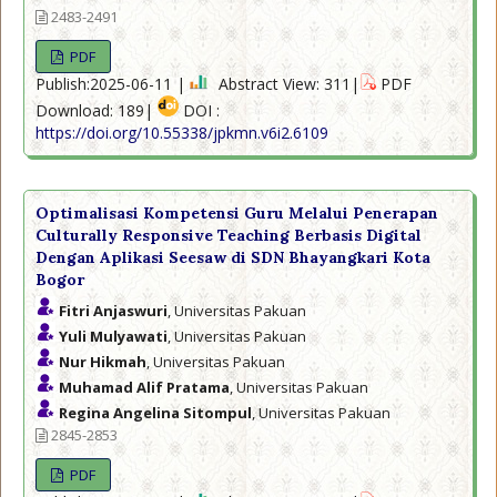
2483-2491
PDF
Publish:2025-06-11 |
Abstract View: 311|
PDF
Download: 189|
DOI :
https://doi.org/10.55338/jpkmn.v6i2.6109
Optimalisasi Kompetensi Guru Melalui Penerapan
Culturally Responsive Teaching Berbasis Digital
Dengan Aplikasi Seesaw di SDN Bhayangkari Kota
Bogor
Fitri Anjaswuri
, Universitas Pakuan
Yuli Mulyawati
, Universitas Pakuan
Nur Hikmah
, Universitas Pakuan
Muhamad Alif Pratama
, Universitas Pakuan
Regina Angelina Sitompul
, Universitas Pakuan
2845-2853
PDF