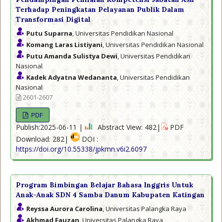
Terhadap Peningkatan Pelayanan Publik Dalam
Transformasi Digital
Putu Suparna
, Universitas Pendidikan Nasional
Komang Laras Listiyani
, Universitas Pendidikan Nasional
Putu Amanda Sulistya Dewi
, Universitas Pendidikan
Nasional
Kadek Adyatna Wedananta
, Universitas Pendidikan
Nasional
2601-2607
PDF
Publish:2025-06-11 |
Abstract View: 482|
PDF
Download: 282|
DOI :
https://doi.org/10.55338/jpkmn.v6i2.6097
Program Bimbingan Belajar Bahasa Inggris Untuk
Anak-Anak SDN 4 Samba Danum Kabupaten Katingan
Reyssa Aurora Carolina
, Universitas Palangka Raya
Akhmad Fauzan
, Universitas Palangka Raya