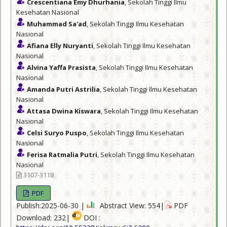
Crescentiana Emy Dhurhania
, Sekolah Tinggi Ilmu
Kesehatan Nasional
Muhammad Sa'ad
, Sekolah Tinggi Ilmu Kesehatan
Nasional
Afiana Elly Nuryanti
, Sekolah Tinggi Ilmu Kesehatan
Nasional
Alvina Yaffa Prasista
, Sekolah Tinggi Ilmu Kesehatan
Nasional
Amanda Putri Astrilia
, Sekolah Tinggi Ilmu Kesehatan
Nasional
Attasa Dwina Kiswara
, Sekolah Tinggi Ilmu Kesehatan
Nasional
Celsi Suryo Puspo
, Sekolah Tinggi Ilmu Kesehatan
Nasional
Ferisa Ratmalia Putri
, Sekolah Tinggi Ilmu Kesehatan
Nasional
3107-3118
PDF
Publish:2025-06-30 |
Abstract View: 554|
PDF
Download: 232|
DOI :