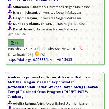
Podcast bersama Wahdah TV
Sulaeman Sulaeman
, Universitas Negeri Makassar
Ichsani Ichsani
, Universitas Negeri Makassar
Hasyim Hasyim
, Universitas Negeri Makassar
Nur Fadly Alamsyah
, Universitas Negeri Makassar
Darul Husnul
, Universitas Negeri Makassar
2541-2546
PDF
Publish:2025-06-09 |
Abstract View: 181|
PDF
Download: 126|
DOI :
https://doi.org/10.55338/jpkmn.v6i2.5935
Asuhan Keperawatan Gerontik Pasien Diabetes
Melitus Dengan Masalah Keperawatan
Ketidakstabilan Kadar Glukosa Darah Menggunakan
Terapi Relaksasi Otot Progresif Di UPT PSTW
Jombang
Adellia Rahma Arini
, Akper Bahrul Ulum Jombang