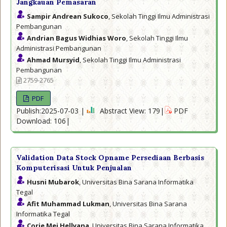
Jangkauan Pemasaran
Sampir Andrean Sukoco
, Sekolah Tinggi Ilmu Administrasi
Pembangunan
Andrian Bagus Widhias Woro
, Sekolah Tinggi Ilmu
Administrasi Pembangunan
Ahmad Mursyid
, Sekolah Tinggi Ilmu Administrasi
Pembangunan
2759-2765
PDF
Publish:2025-07-03 |
Abstract View: 179|
PDF
Download: 106|
Validation Data Stock Opname Persediaan Berbasis
Komputerisasi Untuk Penjualan
Husni Mubarok
, Universitas Bina Sarana Informatika
Tegal
Afit Muhammad Lukman
, Universitas Bina Sarana
Informatika Tegal
Corie Mei Hellyana
, Universitas Bina Sarana Informatika