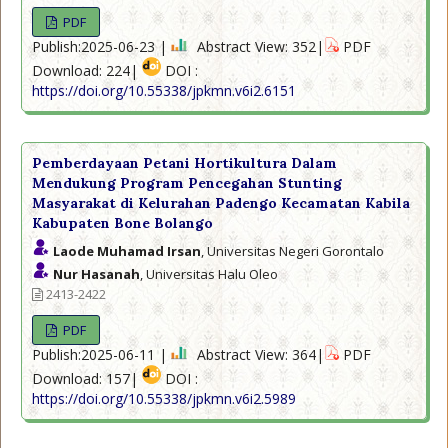
PDF
Publish:2025-06-23 |
Abstract View: 352|
PDF
Download: 224|
DOI :
https://doi.org/10.55338/jpkmn.v6i2.6151
Pemberdayaan Petani Hortikultura Dalam
Mendukung Program Pencegahan Stunting
Masyarakat di Kelurahan Padengo Kecamatan Kabila
Kabupaten Bone Bolango
Laode Muhamad Irsan
, Universitas Negeri Gorontalo
Nur Hasanah
, Universitas Halu Oleo
2413-2422
PDF
Publish:2025-06-11 |
Abstract View: 364|
PDF
Download: 157|
DOI :
https://doi.org/10.55338/jpkmn.v6i2.5989