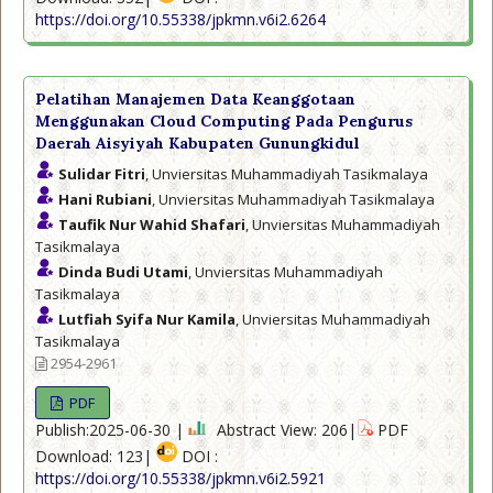
https://doi.org/10.55338/jpkmn.v6i2.6264
Pelatihan Manajemen Data Keanggotaan
Menggunakan Cloud Computing Pada Pengurus
Daerah Aisyiyah Kabupaten Gunungkidul
Sulidar Fitri
, Unviersitas Muhammadiyah Tasikmalaya
Hani Rubiani
, Unviersitas Muhammadiyah Tasikmalaya
Taufik Nur Wahid Shafari
, Unviersitas Muhammadiyah
Tasikmalaya
Dinda Budi Utami
, Unviersitas Muhammadiyah
Tasikmalaya
Lutfiah Syifa Nur Kamila
, Unviersitas Muhammadiyah
Tasikmalaya
2954-2961
PDF
Publish:2025-06-30 |
Abstract View: 206|
PDF
Download: 123|
DOI :
https://doi.org/10.55338/jpkmn.v6i2.5921