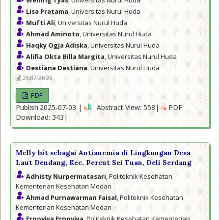
Wening Tyas
, Universitas Nurul Huda
Lisa Pratama
, Universitas Nurul Huda
Mufti Ali
, Universitas Nurul Huda
Ahmad Aminoto
, Universitas Nurul Huda
Haqky Ogja Adiska
, Universitas Nurul Huda
Alifia Okta Billa Margita
, Universitas Nurul Huda
Destiana Destiana
, Universitas Nurul Huda
2687-2693
PDF
Publish:2025-07-03 |
Abstract View: 558|
PDF
Download: 343|
Melly bit sebagai Antianemia di Lingkungan Desa
Laut Dendang, Kec. Percut Sei Tuan, Deli Serdang
Adhisty Nurpermatasari
, Politeknik Kesehatan
Kementerian Kesehatan Medan
Ahmad Purnawarman Faisal
, Politeknik Kesehatan
Kementerian Kesehatan Medan
Ernoviya Ernoviya
, Politeknik Kesehatan Kementerian