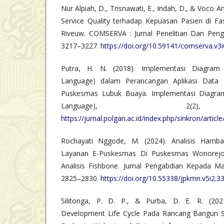
Nur Alpiah, D., Trisnawati, E., Indah, D., & Voco 
Service Quality terhadap Kepuasan Pasien di Fasi
Riveuw. COMSERVA : Jurnal Penelitian Dan Peng
3217–3227.
https://doi.org/10.59141/comserva.v3
Putra, H. N. (2018). Implementasi Diagram
Language) dalam Perancangan Aplikasi Data
Puskesmas Lubuk Buaya. Implementasi Diagram
Language), 2(2)
https://jurnal.polgan.ac.id/index.php/sinkron/articl
Rochayati Nggode, M. (2024). Analisis Hamb
Layanan E-Puskesmas Di Puskesmas Wonorejo
Analisis Fishbone. Jurnal Pengabdian Kepada Ma
2825–2830.
https://doi.org/10.55338/jpkmn.v5i2.3
Silitonga, P. D. P., & Purba, D. E. R. (202
Development Life Cycle Pada Rancang Bangun S