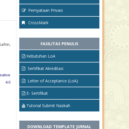
Pernyataan Privasi
CrossMark
FASILITAS PENULIS
frin,
Kebutuhan LoA
Sertifikat Akreditasi
eative
Letter of Acceptance (LoA)
e 4.0
E- Sertifikat
Tutorial Submit Naskah
DOWNLOAD TEMPLATE JURNAL