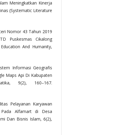
lam Meningkatkan Kinerja
as (Systematic Literature
nteri Nomor 43 Tahun 2019
PTD Puskesmas Cikalong
 Education And Humanity,
istem Informasi Geografis
e Maps Api Di Kabupaten
tika, 9(2), 160–167.
alitas Pelayanan Karyawan
 Pada Alfamart di Desa
i Dan Bisnis Islam, 6(2),