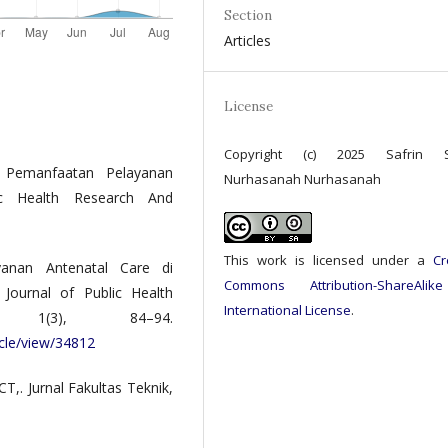
Section
Articles
License
Copyright (c) 2025 Safrin Sa
. Pemanfaatan Pelayanan
Nurhasanah Nurhasanah
ic Health Research And
This work is licensed under a
Cr
yanan Antenatal Care di
Commons Attribution-ShareAlik
Journal of Public Health
International License
.
, 1(3), 84–94.
ticle/view/34812
CT,. Jurnal Fakultas Teknik,