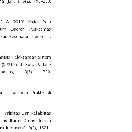
a (JSIK ), 5(2), 196–203.
. A. (2019). Kajian Pola
mum Daerah Puskesmas
akan Kesehatan Indonesia,
Analisis Pelaksanaan Sistem
 (SP2TP) di Kota Padang
dalas, 8(3), 700.
n: Teori dan Praktik di
 Validitas Dan Reliabilitas
Pendaftaran Online Rumah
tem Informasi), 9(2), 1621–