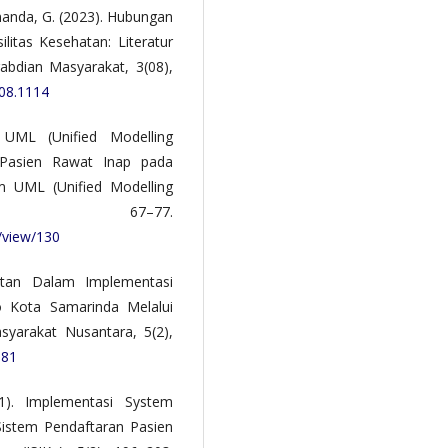
Ananda, G. (2023). Hubungan
litas Kesehatan: Literatur
abdian Masyarakat, 3(08),
i08.1114
 UML (Unified Modelling
 Pasien Rawat Inap pada
 UML (Unified Modelling
, 67–77.
e/view/130
atan Dalam Implementasi
 Kota Samarinda Melalui
syarakat Nusantara, 5(2),
381
1). Implementasi System
istem Pendaftaran Pasien