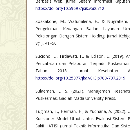
Berbasis Web. Jurnal Sistem Informasi Kaputam
https://doi.org/10.59697/jsik.v5i2.712
Soakakone, M., Wafumilena, E., & Nugraheni, S
Pengelolaan Keuangan Badan Layanan U
Pekalongan Dengan Sistem Holding. Jurnal Kebij
8(1), 41–50.
Suciono, L., Firdawati, F., & Edison, E. (2019). 
Pencatatan dan Pelaporan Terpadu Puskesmas
Tahun 2018. Jurnal Kesehatan An
https://doi.org/10.25077/jka.v8.i3.p700-707.2019
Sulaeman, E. S. (2021). Manajemen Kesehata
Puskesmas. Gadjah Mada University Press.
Tugiman, T., Herman, H., & Yudhana, A. (2022). Uji
Kuesioner Model Utaut Untuk Evaluasi Sistem 
Sakit. JATISI (Jurnal Teknik Informatika Dan Sis