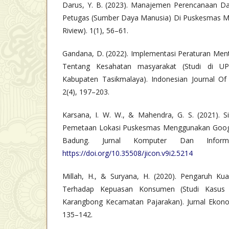
Darus, Y. B. (2023). Manajemen Perencanaan Da
Petugas (Sumber Daya Manusia) Di Puskesmas Min
Riview). 1(1), 56–61.
Gandana, D. (2022). Implementasi Peraturan Me
Tentang Kesahatan masyarakat (Studi di U
Kabupaten Tasikmalaya). Indonesian Journal Of
2(4), 197–203.
Karsana, I. W. W., & Mahendra, G. S. (2021). S
Pemetaan Lokasi Puskesmas Menggunakan Googl
Badung. Jurnal Komputer Dan Informa
https://doi.org/10.35508/jicon.v9i2.5214
Millah, H., & Suryana, H. (2020). Pengaruh Ku
Terhadap Kepuasan Konsumen (Studi Kasus
Karangbong Kecamatan Pajarakan). Jurnal Ekonom
135–142.