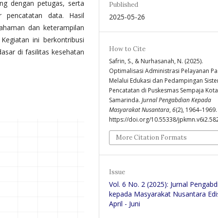
ung dengan petugas, serta
Published
r pencatatan data. Hasil
2025-05-26
ahaman dan keterampilan
Kegiatan ini berkontribusi
How to Cite
ar di fasilitas kesehatan
Safrin, S., & Nurhasanah, N. (2025).
Optimalisasi Administrasi Pelayanan Pa
Melalui Edukasi dan Pedampingan Sist
Pencatatan di Puskesmas Sempaja Kota
Samarinda.
Jurnal Pengabdian Kepada
Masyarakat Nusantara
,
6
(2), 1964–1969.
https://doi.org/10.55338/jpkmn.v6i2.58
More Citation Formats
Issue
Vol. 6 No. 2 (2025): Jurnal Pengabd
kepada Masyarakat Nusantara Edi
April - Juni