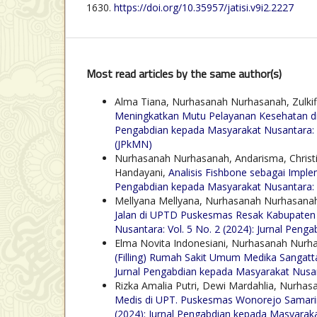
1630.
https://doi.org/10.35957/jatisi.v9i2.2227
Most read articles by the same author(s)
Alma Tiana, Nurhasanah Nurhasanah, Zulkif
Meningkatkan Mutu Pelayanan Kesehatan di 
Pengabdian kepada Masyarakat Nusantara: V
(JPkMN)
Nurhasanah Nurhasanah, Andarisma, Christi
Handayani,
Analisis Fishbone sebagai Impl
Pengabdian kepada Masyarakat Nusantara: V
Mellyana Mellyana, Nurhasanah Nurhasana
Jalan di UPTD Puskesmas Resak Kabupaten
Nusantara: Vol. 5 No. 2 (2024): Jurnal Pen
Elma Novita Indonesiani, Nurhasanah Nurh
(Filling) Rumah Sakit Umum Medika Sangat
Jurnal Pengabdian kepada Masyarakat Nusa
Rizka Amalia Putri, Dewi Mardahlia, Nurha
Medis di UPT. Puskesmas Wonorejo Samar
(2024): Jurnal Pengabdian kepada Masyarak