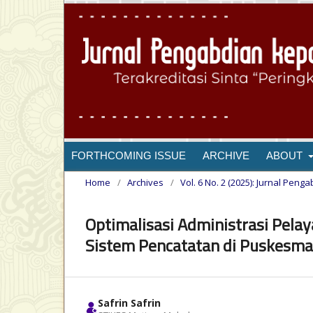
FORTHCOMING ISSUE
ARCHIVE
ABOUT
Home
/
Archives
/
Vol. 6 No. 2 (2025): Jurnal Pen
Optimalisasi Administrasi Pela
Sistem Pencatatan di Puskesm
Safrin Safrin