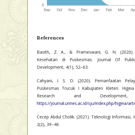
References
Basith, Z. A., & Prameswarii, G. N. (2020)
Kesehatan di Puskesmas. Journal Of Publ
Development, 4(1), 52–63.
Cahyani, I. S. D. (2020). Pemanfaatan Pela
Puskesmas Trucuk I Kabupaten Kleten. Higeia 
Research and Development
https://journal.unnes.ac.id/sju/index.php/higeia/ar
Cecep Abdul Cholik. (2021). Teknologi Informasi, I
2(2), 39–46.