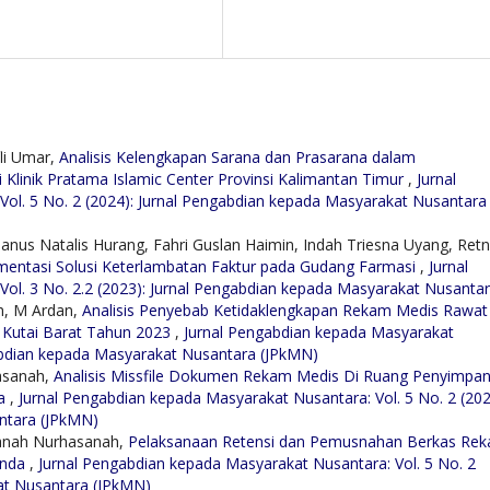
li Umar,
Analisis Kelengkapan Sarana dan Prasarana dalam
Klinik Pratama Islamic Center Provinsi Kalimantan Timur
,
Jurnal
ol. 5 No. 2 (2024): Jurnal Pengabdian kepada Masyarakat Nusantara
anus Natalis Hurang, Fahri Guslan Haimin, Indah Triesna Uyang, Ret
ementasi Solusi Keterlambatan Faktur pada Gudang Farmasi
,
Jurnal
ol. 3 No. 2.2 (2023): Jurnal Pengabdian kepada Masyarakat Nusanta
h, M Ardan,
Analisis Penyebab Ketidaklengkapan Rekam Medis Rawat
 Kutai Barat Tahun 2023
,
Jurnal Pengabdian kepada Masyarakat
gabdian kepada Masyarakat Nusantara (JPkMN)
asanah,
Analisis Missfile Dokumen Rekam Medis Di Ruang Penyimpa
ta
,
Jurnal Pengabdian kepada Masyarakat Nusantara: Vol. 5 No. 2 (202
ntara (JPkMN)
sanah Nurhasanah,
Pelaksanaan Retensi dan Pemusnahan Berkas Re
inda
,
Jurnal Pengabdian kepada Masyarakat Nusantara: Vol. 5 No. 2
at Nusantara (JPkMN)