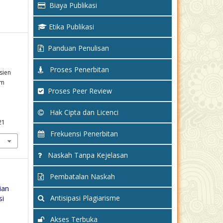
Biaya Publikasi
Etika Publikasi
Panduan Penulisan
Proses Penerbitan
sien
em
Proses Peer Review
Hak Cipta dan Licenci
21
Frekuensi Penerbitan
Naskah Tanpa Kejelasan
Pembatalan Naskah
ian
Antisipasi Plagiarisme
si
Akses Terbuka