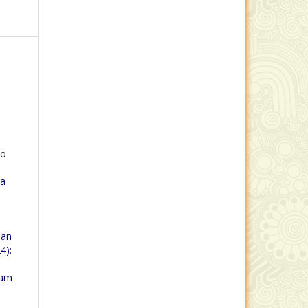
no
ra
nan
4):
kam