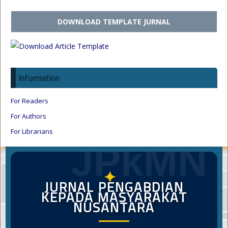
DOWNLOAD TEMPLATE JURNAL
Information
For Readers
For Authors
For Librarians
JPkMN
✦
JURNAL PENGABDIAN
KEPADA MASYARAKAT
NUSANTARA