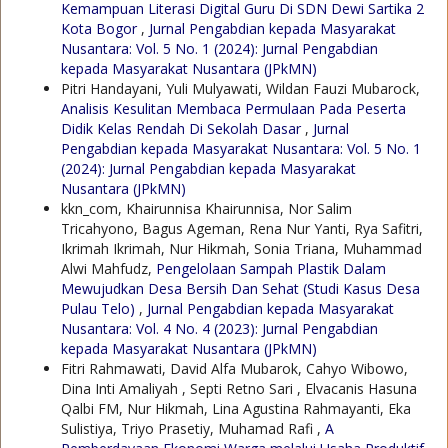
Kemampuan Literasi Digital Guru Di SDN Dewi Sartika 2
Kota Bogor
,
Jurnal Pengabdian kepada Masyarakat
Nusantara: Vol. 5 No. 1 (2024): Jurnal Pengabdian
kepada Masyarakat Nusantara (JPkMN)
Pitri Handayani, Yuli Mulyawati, Wildan Fauzi Mubarock,
Analisis Kesulitan Membaca Permulaan Pada Peserta
Didik Kelas Rendah Di Sekolah Dasar
,
Jurnal
Pengabdian kepada Masyarakat Nusantara: Vol. 5 No. 1
(2024): Jurnal Pengabdian kepada Masyarakat
Nusantara (JPkMN)
kkn_com, Khairunnisa Khairunnisa, Nor Salim
Tricahyono, Bagus Ageman, Rena Nur Yanti, Rya Safitri,
Ikrimah Ikrimah, Nur Hikmah, Sonia Triana, Muhammad
Alwi Mahfudz,
Pengelolaan Sampah Plastik Dalam
Mewujudkan Desa Bersih Dan Sehat (Studi Kasus Desa
Pulau Telo)
,
Jurnal Pengabdian kepada Masyarakat
Nusantara: Vol. 4 No. 4 (2023): Jurnal Pengabdian
kepada Masyarakat Nusantara (JPkMN)
Fitri Rahmawati, David Alfa Mubarok, Cahyo Wibowo,
Dina Inti Amaliyah , Septi Retno Sari , Elvacanis Hasuna
Qalbi FM, Nur Hikmah, Lina Agustina Rahmayanti, Eka
Sulistiya, Triyo Prasetiy, Muhamad Rafi ,
A