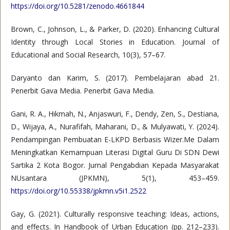
https://doi.org/10.5281/zenodo.4661844
Brown, C., Johnson, L., & Parker, D. (2020). Enhancing Cultural
Identity through Local Stories in Education. Journal of
Educational and Social Research, 10(3), 57–67.
Daryanto dan Karim, S. (2017). Pembelajaran abad 21.
Penerbit Gava Media. Penerbit Gava Media.
Gani, R. A., Hikmah, N., Anjaswuri, F., Dendy, Zen, S., Destiana,
D., Wijaya, A., Nurafifah, Maharani, D., & Mulyawati, Y. (2024).
Pendampingan Pembuatan E-LKPD Berbasis Wizer.Me Dalam
Meningkatkan Kemampuan Literasi Digital Guru Di SDN Dewi
Sartika 2 Kota Bogor. Jurnal Pengabdian Kepada Masyarakat
NUsantara (JPKMN), 5(1), 453–459.
https://doi.org/10.55338/jpkmn.v5i1.2522
Gay, G. (2021). Culturally responsive teaching: Ideas, actions,
and effects. In Handbook of Urban Education (pp. 212–233).