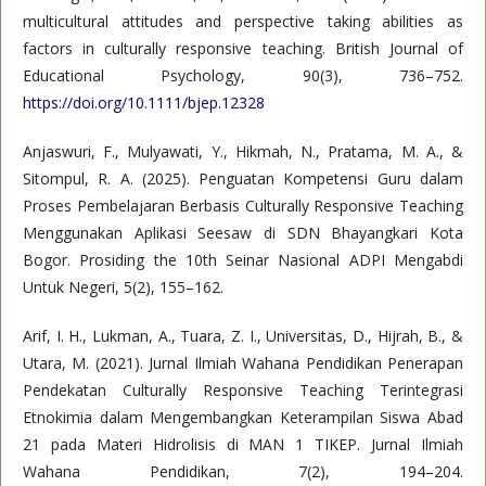
multicultural attitudes and perspective taking abilities as
factors in culturally responsive teaching. British Journal of
Educational Psychology, 90(3), 736–752.
https://doi.org/10.1111/bjep.12328
Anjaswuri, F., Mulyawati, Y., Hikmah, N., Pratama, M. A., &
Sitompul, R. A. (2025). Penguatan Kompetensi Guru dalam
Proses Pembelajaran Berbasis Culturally Responsive Teaching
Menggunakan Aplikasi Seesaw di SDN Bhayangkari Kota
Bogor. Prosiding the 10th Seinar Nasional ADPI Mengabdi
Untuk Negeri, 5(2), 155–162.
Arif, I. H., Lukman, A., Tuara, Z. I., Universitas, D., Hijrah, B., &
Utara, M. (2021). Jurnal Ilmiah Wahana Pendidikan Penerapan
Pendekatan Culturally Responsive Teaching Terintegrasi
Etnokimia dalam Mengembangkan Keterampilan Siswa Abad
21 pada Materi Hidrolisis di MAN 1 TIKEP. Jurnal Ilmiah
Wahana Pendidikan, 7(2), 194–204.