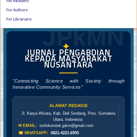
For Readers
For Authors
For Librarians
JPkMN
✦
JURNAL PENGABDIAN
KEPADA MASYARAKAT
NUSANTARA
"Connecting Science with Society through
Innovative Community Services"
ALAMAT REDAKSI
Jl. Karya Wisata, Kab. Deli Serdang, Prov. Sumatera
Utara, Indonesia.
✉ EMAIL:
sisfokomtek.jpkm@gmail.com
☎ WHATSAPP:
0821-4221-6955